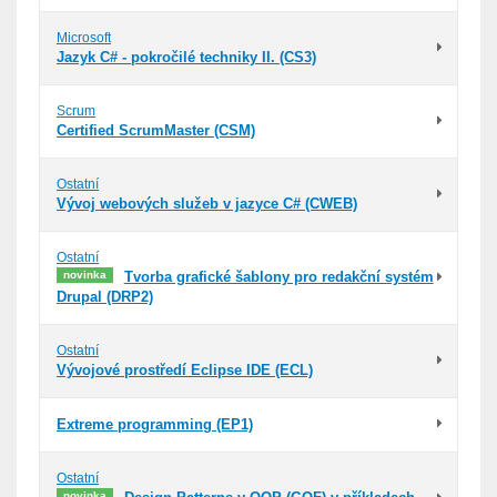
Microsoft
Jazyk C# - pokročilé techniky II. (CS3)
Scrum
Certified ScrumMaster (CSM)
Ostatní
Vývoj webových služeb v jazyce C# (CWEB)
Ostatní
novinka
Tvorba grafické šablony pro redakční systém
Drupal (DRP2)
Ostatní
Vývojové prostředí Eclipse IDE (ECL)
Extreme programming (EP1)
Ostatní
novinka