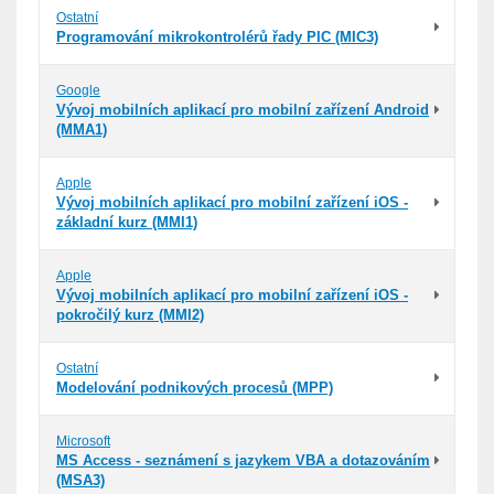
Ostatní
Programování mikrokontrolérů řady PIC (MIC3)
Google
Vývoj mobilních aplikací pro mobilní zařízení Android
(MMA1)
Apple
Vývoj mobilních aplikací pro mobilní zařízení iOS -
základní kurz (MMI1)
Apple
Vývoj mobilních aplikací pro mobilní zařízení iOS -
pokročilý kurz (MMI2)
Ostatní
Modelování podnikových procesů (MPP)
Microsoft
MS Access - seznámení s jazykem VBA a dotazováním
(MSA3)