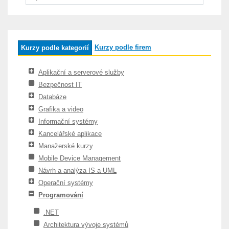
Kurzy podle firem
Kurzy podle kategorií
Aplikační a serverové služby
Bezpečnost IT
Databáze
Grafika a video
Informační systémy
Kancelářské aplikace
Manažerské kurzy
Mobile Device Management
Návrh a analýza IS a UML
Operační systémy
Programování
.NET
Architektura vývoje systémů