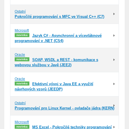
Ostatní
Pokročilé programování s MFC ve Visual C++ (C7)
Microsoft
novinka
Jazyk C# - Asynchronní a vícevláknové
programování v .NET (CS4)
Oracle
novinka
SOAP, WSDL a REST - komunikace s
webovou službou v Javě (JEE2)
Oracle
novinka
Efektivní vývoj v Java EE a využití
návrhových vzorů (JEEDP)
Ostatní
Programování pro Linux Kernel - ovladače jádra (KERN)
Microsoft
novinka
MS Excel - Pokročilé techniky programování