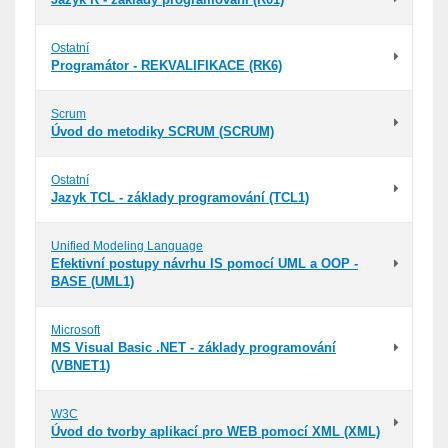
Ostatní
Programátor - REKVALIFIKACE (RK6)
Scrum
Úvod do metodiky SCRUM (SCRUM)
Ostatní
Jazyk TCL - základy programování (TCL1)
Unified Modeling Language
Efektivní postupy návrhu IS pomocí UML a OOP -
BASE (UML1)
Microsoft
MS Visual Basic .NET - základy programování
(VBNET1)
W3C
Úvod do tvorby aplikací pro WEB pomocí XML (XML)