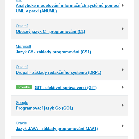
IBM
Analytické modelování informačních systémů pomocí
UML v praxi (ANUML)
Ostatní
Obecný jazyk C - programování (C1)
Microsoft
Jazyk C# - základy programování (CS1)
Ostatní
Drupal - základy redakčního systému (DRP1)
novinka
GIT - efektivní správa verzí (GIT)
Google
Programovací jazyk Go (GO1)
Oracle
Jazyk JAVA - základy programování (JAV1)