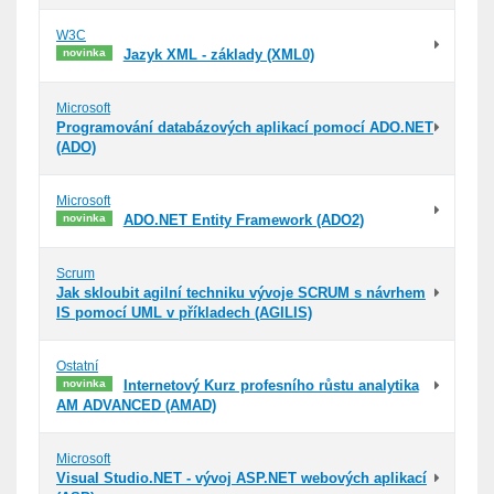
W3C
novinka
Jazyk XML - základy (XML0)
Microsoft
Programování databázových aplikací pomocí ADO.NET
(ADO)
Microsoft
novinka
ADO.NET Entity Framework (ADO2)
Scrum
Jak skloubit agilní techniku vývoje SCRUM s návrhem
IS pomocí UML v příkladech (AGILIS)
Ostatní
novinka
Internetový Kurz profesního růstu analytika
AM ADVANCED (AMAD)
Microsoft
Visual Studio.NET - vývoj ASP.NET webových aplikací