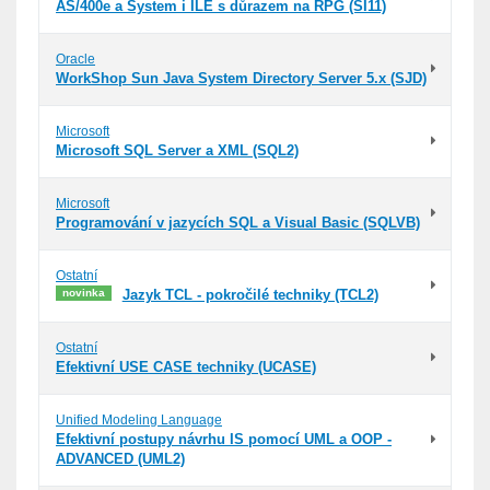
AS/400e a System i ILE s důrazem na RPG (SI11)
Oracle
WorkShop Sun Java System Directory Server 5.x (SJD)
Microsoft
Microsoft SQL Server a XML (SQL2)
Microsoft
Programování v jazycích SQL a Visual Basic (SQLVB)
Ostatní
novinka
Jazyk TCL - pokročilé techniky (TCL2)
Ostatní
Efektivní USE CASE techniky (UCASE)
Unified Modeling Language
Efektivní postupy návrhu IS pomocí UML a OOP -
ADVANCED (UML2)