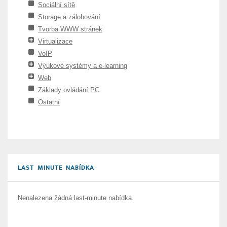
Sociální sítě
Storage a zálohování
Tvorba WWW stránek
Virtualizace
VoIP
Výukové systémy a e-learning
Web
Základy ovládání PC
Ostatní
LAST MINUTE NABÍDKA
Nenalezena žádná last-minute nabídka.