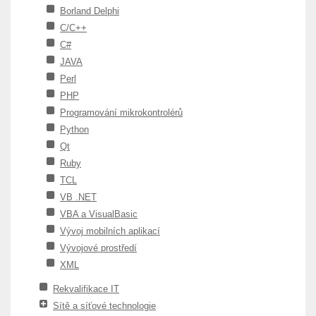
Borland Delphi
C/C++
C#
JAVA
Perl
PHP
Programování mikrokontrolérů
Python
Qt
Ruby
TCL
VB .NET
VBA a VisualBasic
Vývoj mobilních aplikací
Vývojové prostředí
XML
Rekvalifikace IT
Sítě a síťové technologie