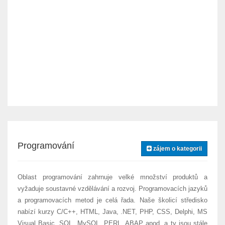
Programování
zájem o kategorii
Oblast programování zahrnuje velké množství produktů a
vyžaduje soustavné vzdělávání a rozvoj. Programovacích jazyků
a programovacích metod je celá řada. Naše školicí středisko
nabízí kurzy C/C++, HTML, Java, .NET, PHP, CSS, Delphi, MS
Visual Basic, SQL, MySQL, PERL, ABAP apod. a ty jsou stále