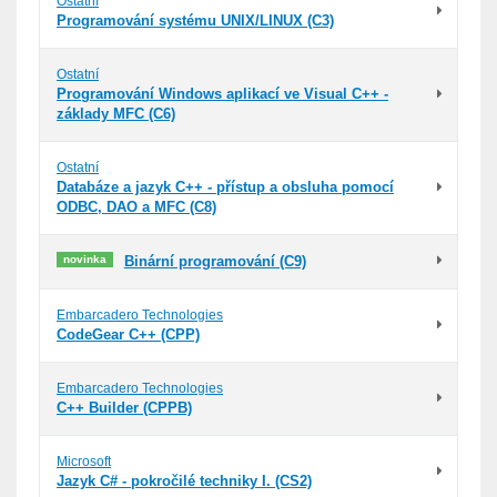
Ostatní
Programování systému UNIX/LINUX (C3)
Ostatní
Programování Windows aplikací ve Visual C++ -
základy MFC (C6)
Ostatní
Databáze a jazyk C++ - přístup a obsluha pomocí
ODBC, DAO a MFC (C8)
novinka
Binární programování (C9)
Embarcadero Technologies
CodeGear C++ (CPP)
Embarcadero Technologies
C++ Builder (CPPB)
Microsoft
Jazyk C# - pokročilé techniky I. (CS2)