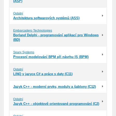
(ASP)
Ostatní
Architektura softwarových systémů (ASS)
Embarcadero Technologies
Borland Delphi - programování aplikací pro Windows
(BD)
Sparx Systems
Procesní modelování BPM při návrhu IS (BPM)
Ostatní
LINQ v jazyce C# a práce s daty (C11)
Jazyk C++ - moderní prvky, moduly a šablony (C12)
Ostatní
Jazyk C++ - objektově orientované programování (C2)