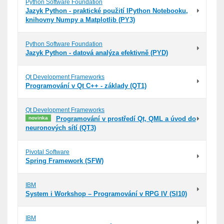
Python Software Foundation
Jazyk Python - praktické použití IPython Notebooku,
knihovny Numpy a Matplotlib (PY3)
Python Software Foundation
Jazyk Python - datová analýza efektivně (PYD)
Qt Development Frameworks
Programování v Qt C++ - základy (QT1)
Qt Development Frameworks
novinka
Programování v prostředí Qt, QML a úvod do
neuronových sítí (QT3)
Pivotal Software
Spring Framework (SFW)
IBM
System i Workshop – Programování v RPG IV (SI10)
IBM