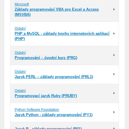
Microsoft
Základy programování VBA pro Excel a Access
(MSVBA)
Ostatní
PHP a MySQL - základy tvorby internetových aplikací
(PHP)
Ostatní
Programování – úvodní kurz (PRG)
Ostatní
Jazyk PERL – základy programování (PRL1)
Ostatní
Programovací jazyk Ruby (PRUBY)
Python Software Foundation
Jazyk Python - základy programování (PY1)
Jazyk R - základy programování (R01)