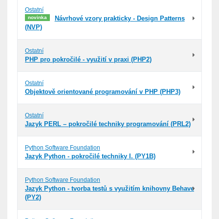
Ostatní
novinka
Návrhové vzory prakticky - Design Patterns
(NVP)
Ostatní
PHP pro pokročilé - využití v praxi (PHP2)
Ostatní
Objektově orientované programování v PHP (PHP3)
Ostatní
Jazyk PERL – pokročilé techniky programování (PRL2)
Python Software Foundation
Jazyk Python - pokročilé techniky I. (PY1B)
Python Software Foundation
Jazyk Python - tvorba testů s využitím knihovny Behave
(PY2)