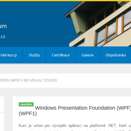
lům
.cz
ské kurzy
Služby
Certifikace
Galerie
Objednávka
ION (WPF) V MS VISUAL STUDIO
novinka
Windows Presentation Foundation (WPF)
(WPF1)
Kurz je určen pro vývojáře aplikací na platformě .NET, kteří s