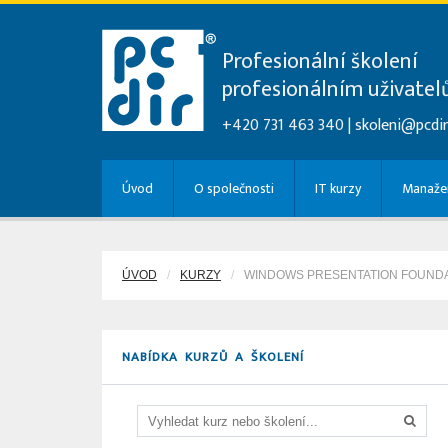
Profesionální školení
profesionálním uživate
+420 731 463 340 |
skoleni@pcdir
Úvod
O společnosti
IT kurzy
Manažer
ÚVOD
KURZY
WINDOWS PRESENTATION FOUNDAT
NABÍDKA KURZŮ A ŠKOLENÍ