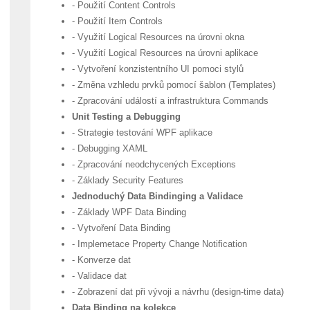
- Použití Content Controls
- Použití Item Controls
- Využití Logical Resources na úrovni okna
- Využití Logical Resources na úrovni aplikace
- Vytvoření konzistentního UI pomoci stylů
- Změna vzhledu prvků pomocí šablon (Templates)
- Zpracování událostí a infrastruktura Commands
Unit Testing a Debugging
- Strategie testování WPF aplikace
- Debugging XAML
- Zpracování neodchycených Exceptions
- Základy Security Features
Jednoduchý Data Bindinging a Validace
- Základy WPF Data Binding
- Vytvoření Data Binding
- Implemetace Property Change Notification
- Konverze dat
- Validace dat
- Zobrazení dat při vývoji a návrhu (design-time data)
Data Binding na kolekce