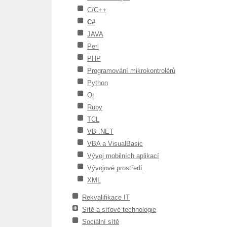
C/C++
C#
JAVA
Perl
PHP
Programování mikrokontrolérů
Python
Qt
Ruby
TCL
VB .NET
VBA a VisualBasic
Vývoj mobilních aplikací
Vývojové prostředí
XML
Rekvalifikace IT
Sítě a síťové technologie
Sociální sítě