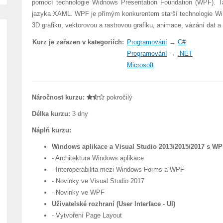
pomocí technologie Widnows Presentation Foundation (WPF). Ta
jazyka XAML. WPF je přímým konkurentem starší technologie Win
3D grafiku, vektorovou a rastrovou grafiku, animace, vázání dat a 
Kurz je zařazen v kategoriích:
Programování
→
C#
Programování
→
.NET
Microsoft
Náročnost kurzu:
pokročilý
Délka kurzu:
3 dny
Náplň kurzu:
Windows aplikace a Visual Studio 2013/2015/2017 s W
- Architektura Windows aplikace
- Interoperabilita mezi Windows Forms a WPF
- Novinky ve Visual Studio 2017
- Novinky ve WPF
Uživatelské rozhraní (User Interface - UI)
- Vytvoření Page Layout