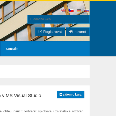
Registrovat
Intranet
Kontakt
zájem o kurz
 v MS Visual Studio
e chtějí naučit vytvářet špičková uživatelská rozhraní