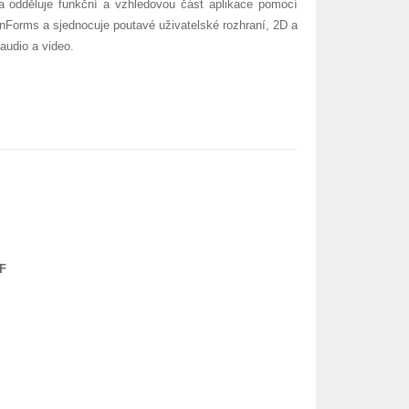
 odděluje funkční a vzhledovou část aplikace pomocí
Forms a sjednocuje poutavé uživatelské rozhraní, 2D a
audio a video.
PF