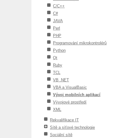
C/C++
C#
JAVA
Perl
PHP
Programování mikrokontrolérů
Python
Qt
Ruby
TCL
VB .NET
VBA a VisualBasic
Vývoj mobilních aplikací
Vývojové prostředí
XML
Rekvalifikace IT
Sítě a síťové technologie
Sociální sítě