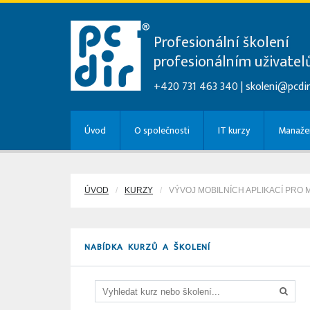
Profesionální školení
profesionálním uživate
+420 731 463 340 |
skoleni@pcdir
Úvod
O společnosti
IT kurzy
Manažer
ÚVOD
KURZY
VÝVOJ MOBILNÍCH APLIKACÍ PRO M
NABÍDKA KURZŮ A ŠKOLENÍ