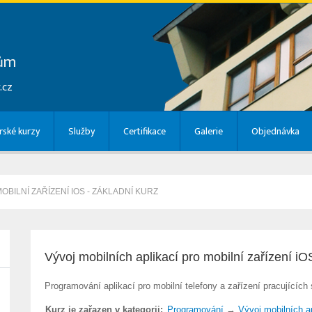
lům
.cz
ské kurzy
Služby
Certifikace
Galerie
Objednávka
OBILNÍ ZAŘÍZENÍ IOS - ZÁKLADNÍ KURZ
Vývoj mobilních aplikací pro mobilní zařízení iO
Programování aplikací pro mobilní telefony a zařízení pracujícíc
Kurz je zařazen v kategorii:
Programování
→
Vývoj mobilních a