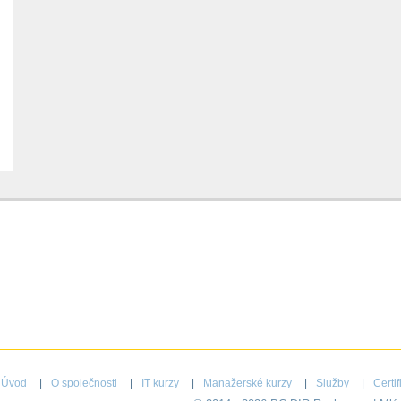
Úvod
O společnosti
IT kurzy
Manažerské kurzy
Služby
Certi