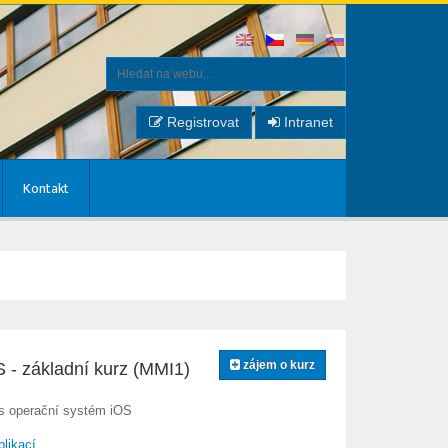
Registrovat
Intranet
Kontakt
zájem o kurz
S - základní kurz (MMI1)
h s operační systém iOS
plikací