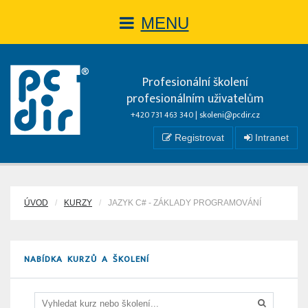
MENU
Profesionální školení
profesionálním uživatelům
+420 731 463 340 |
skoleni@pcdir.cz
Registrovat
Intranet
ÚVOD
KURZY
JAZYK C# - ZÁKLADY PROGRAMOVÁNÍ
NABÍDKA KURZŮ A ŠKOLENÍ