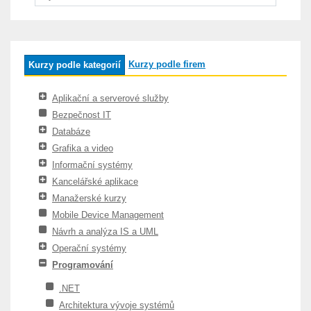
Kurzy podle firem
Kurzy podle kategorií
Aplikační a serverové služby
Bezpečnost IT
Databáze
Grafika a video
Informační systémy
Kancelářské aplikace
Manažerské kurzy
Mobile Device Management
Návrh a analýza IS a UML
Operační systémy
Programování
.NET
Architektura vývoje systémů