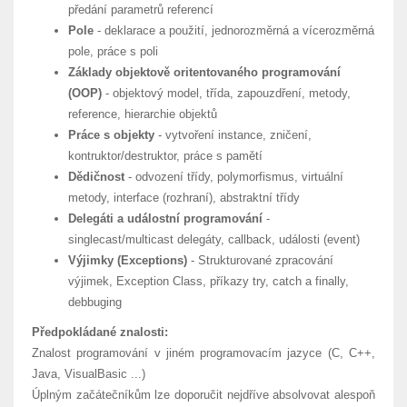
předání parametrů referencí
Pole
- deklarace a použití, jednorozměrná a vícerozměrná
pole, práce s poli
Základy objektově oritentovaného programování
(OOP)
- objektový model, třída, zapouzdření, metody,
reference, hierarchie objektů
Práce s objekty
- vytvoření instance, zničení,
kontruktor/destruktor, práce s pamětí
Dědičnost
- odvození třídy, polymorfismus, virtuální
metody, interface (rozhraní), abstraktní třídy
Delegáti a událostní programování
-
singlecast/multicast delegáty, callback, události (event)
Výjimky (Exceptions)
- Strukturované zpracování
výjimek, Exception Class, příkazy try, catch a finally,
debbuging
Předpokládané znalosti:
Znalost programování v jiném programovacím jazyce (C, C++,
Java, VisualBasic ...)
Úplným začátečníkům lze doporučit nejdříve absolvovat alespoň