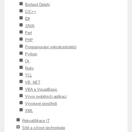
Borland Delphi
C/C++
C#
JAVA
Perl
PHP
Programování mikrokontrolérů
Python
Qt
Ruby
TCL
VB .NET
VBA a VisualBasic
Vývoj mobilních aplikací
Vývojové prostředí
XML
Rekvalifikace IT
Sítě a síťové technologie