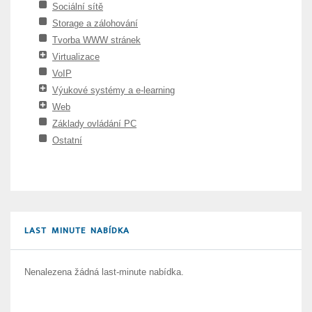
Sociální sítě
Storage a zálohování
Tvorba WWW stránek
Virtualizace
VoIP
Výukové systémy a e-learning
Web
Základy ovládání PC
Ostatní
LAST MINUTE NABÍDKA
Nenalezena žádná last-minute nabídka.