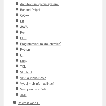
Architektura vývoje systémů
Borland Delphi
C/C++
C#
JAVA
Perl
PHP
Programování mikrokontrolérů
Python
Qt
Ruby
TCL
VB .NET
VBA a VisualBasic
Vývoj mobilních aplikací
Vývojové prostředí
XML
Rekvalifikace IT