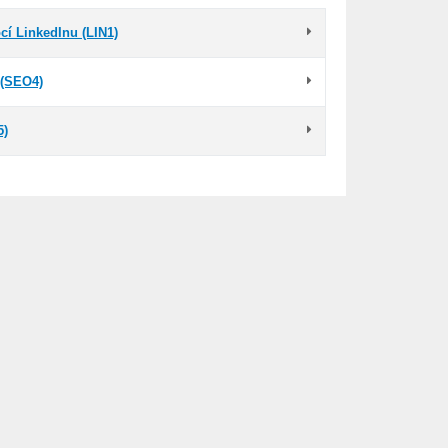
í LinkedInu (LIN1)
 (SEO4)
5)