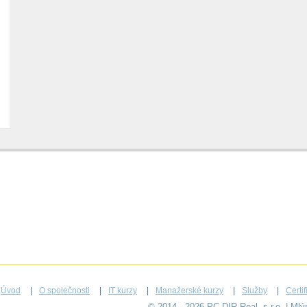
Úvod
O společnosti
IT kurzy
Manažerské kurzy
Služby
Certi
© 2014 - 2026 PC-DIR Real, s.r.o. | Ml