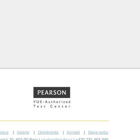
fikace
Galerie
Objednávka
Kontakt
Mapa webu
ýnská 70, 602 00 Brno |
skoleni@pcdir.cz
| +420 731 463 340