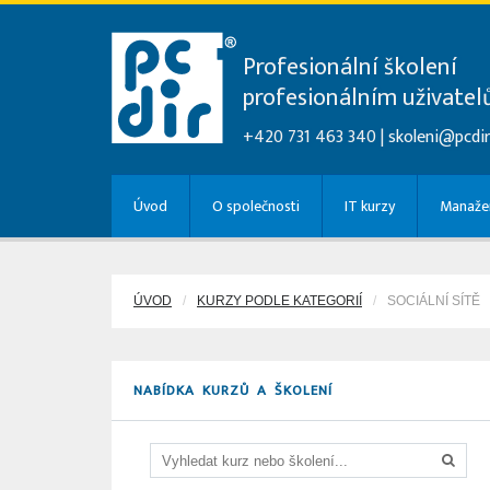
Profesionální školení
profesionálním uživate
+420 731 463 340 |
skoleni@pcdir
Úvod
O společnosti
IT kurzy
Manažer
ÚVOD
KURZY PODLE KATEGORIÍ
SOCIÁLNÍ SÍTĚ
NABÍDKA KURZŮ A ŠKOLENÍ