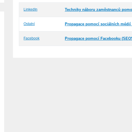
LinkedIn
Techniky náboru zaměstnanců pomoc
Ostatní
Propagace pomocí sociálních médií
Facebook
Propagace pomocí Facebooku (SEO