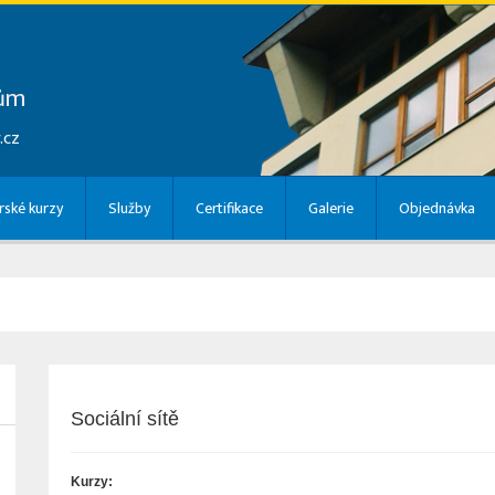
lům
.cz
ské kurzy
Služby
Certifikace
Galerie
Objednávka
Sociální sítě
Kurzy: