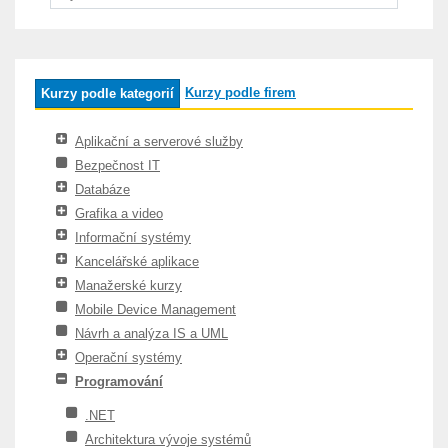
Kurzy podle firem
Kurzy podle kategorií
Aplikační a serverové služby
Bezpečnost IT
Databáze
Grafika a video
Informační systémy
Kancelářské aplikace
Manažerské kurzy
Mobile Device Management
Návrh a analýza IS a UML
Operační systémy
Programování
.NET
Architektura vývoje systémů