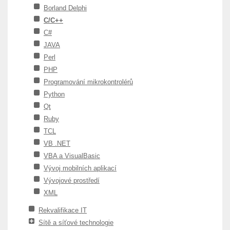
Borland Delphi
C/C++
C#
JAVA
Perl
PHP
Programování mikrokontrolérů
Python
Qt
Ruby
TCL
VB .NET
VBA a VisualBasic
Vývoj mobilních aplikací
Vývojové prostředí
XML
Rekvalifikace IT
Sítě a síťové technologie