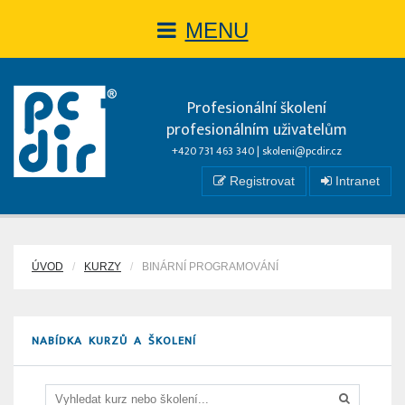
MENU
Profesionální školení
profesionálním uživatelům
+420 731 463 340 |
skoleni@pcdir.cz
Registrovat
Intranet
ÚVOD
KURZY
BINÁRNÍ PROGRAMOVÁNÍ
NABÍDKA KURZŮ A ŠKOLENÍ