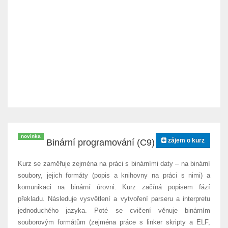
novinka
zájem o kurz
Binární programování (C9)
Kurz se zaměřuje zejména na práci s binárními daty – na binární
soubory, jejich formáty (popis a knihovny na práci s nimi) a
komunikaci na binární úrovni. Kurz začíná popisem fází
překladu. Následuje vysvětlení a vytvoření parseru a interpretu
jednoduchého jazyka. Poté se cvičení věnuje binárním
souborovým formátům (zejména práce s linker skripty a ELF,