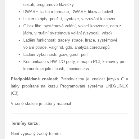
obsah, programové hlavičky
DWARF: ladicí informace, DWARF, libdw a libdwfl
Linker skripty: použití, syntaxe, verzování knihoven
C bez libc: systémová volání, volací konvence, data z
jádra, virtuální systémová volání (vsyscall, vdso)
Ladění funkčnosti: tracery strace, ltrace, systémové
volání ptrace, valgrind, gdb, analýza coredumpů
Ladění výkonnosti: gcov, gprof, perf
Komunikace s HW: I/O porty, mmap a PCI, knihovny pro
komunikaci jako libusb, libpciaccess
Předpokládané znalosti:
Prerekvizitou je znalost jazyka C a
látky probírané na kurzu Programování systému UNIX/LINUX
(C3).
V ceně školení je tištěný materiál
Termíny kurzu:
Není vypsaný žádný termín.