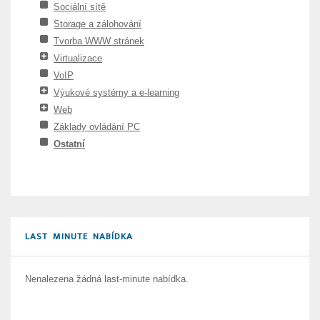
Sociální sítě
Storage a zálohování
Tvorba WWW stránek
Virtualizace
VoIP
Výukové systémy a e-learning
Web
Základy ovládání PC
Ostatní
LAST MINUTE NABÍDKA
Nenalezena žádná last-minute nabídka.