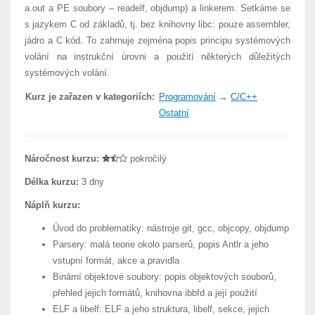
a.out a PE soubory – readelf, objdump) a linkerem. Setkáme se
s jazykem C od základů, tj. bez knihovny libc: pouze assembler,
jádro a C kód. To zahrnuje zejména popis principu systémových
volání na instrukční úrovni a použití některých důležitých
systémových volání.
Kurz je zařazen v kategoriích:
Programování
→
C/C++
Ostatní
Náročnost kurzu:
pokročilý
Délka kurzu:
3 dny
Náplň kurzu:
Úvod do problematiky: nástroje git, gcc, objcopy, objdump
Parsery: malá teorie okolo parserů, popis Antlr a jeho
vstupní formát, akce a pravidla
Binární objektové soubory: popis objektových souborů,
přehled jejich formátů, knihovna ibbfd a její použití
ELF a libelf: ELF a jeho struktura, libelf, sekce, jejich