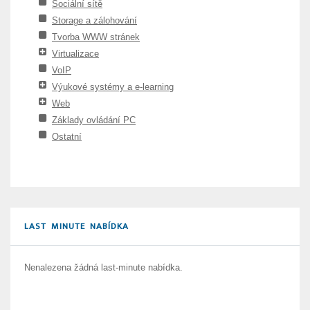
Sociální sítě
Storage a zálohování
Tvorba WWW stránek
Virtualizace
VoIP
Výukové systémy a e-learning
Web
Základy ovládání PC
Ostatní
LAST MINUTE NABÍDKA
Nenalezena žádná last-minute nabídka.