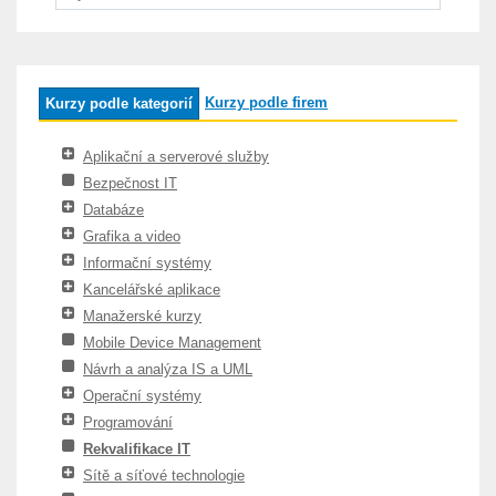
Kurzy podle firem
Kurzy podle kategorií
Aplikační a serverové služby
Bezpečnost IT
Databáze
Grafika a video
Informační systémy
Kancelářské aplikace
Manažerské kurzy
Mobile Device Management
Návrh a analýza IS a UML
Operační systémy
Programování
Rekvalifikace IT
Sítě a síťové technologie