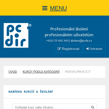
MENU
Profesionální školení
profesionálním uživatelům
+420 731 463 340 |
skoleni@pcdir.cz
Registrovat
Intranet
ÚVOD
KURZY PODLE KATEGORIÍ
REKVALIFIKACE IT
NABÍDKA KURZŮ A ŠKOLENÍ