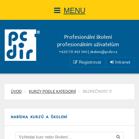
MENU
Profesionální školení
profesionálním uživatelům
+420 731 463 340 |
skoleni@pcdir.cz
Registrovat
Intranet
ÚVOD
KURZY PODLE KATEGORIÍ
BEZPEČNOST IT
NABÍDKA KURZŮ A ŠKOLENÍ