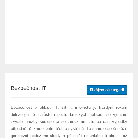
Bezpečnost IT
zájem o kategorii
Bezpečnost v oblasti IT, sítí a internetu je každým rokem
důležitější. S nárůstem počtu kritických aplikací se výrazně
zvýšily hrozby související se zneužitím, ztrátou dat, výpadky
případně až zhroucením těchto systémů. To samo o sobě může
generovat nedozírné škody a při delší nefunkčnosti ohrozit až