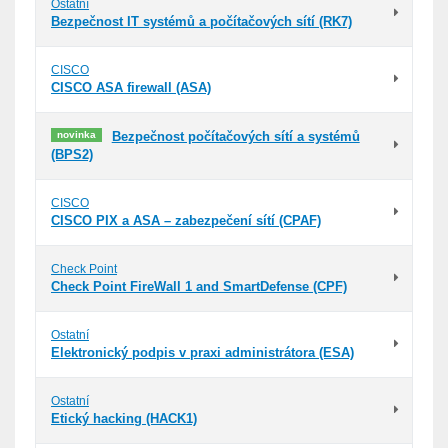
Ostatní
Bezpečnost IT systémů a počítačových sítí (RK7)
CISCO
CISCO ASA firewall (ASA)
novinka
Bezpečnost počítačových sítí a systémů
(BPS2)
CISCO
CISCO PIX a ASA – zabezpečení sítí (CPAF)
Check Point
Check Point FireWall 1 and SmartDefense (CPF)
Ostatní
Elektronický podpis v praxi administrátora (ESA)
Ostatní
Etický hacking (HACK1)