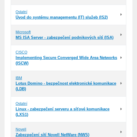
Ostatní
Úvod do systému managementu (IT) služeb (IS2)
Microsoft
MS ISA Server - zabezpečení podnikových sítí (ISA)
CISCO
Implementing Secure Converged Wide Area Networks
(ISCW)
IBM
Lotus Domino - bezpečnost elektronické komunikace
(LDB)
Ostatní
Linux - zabezpečení serveru a síťové komunikace
(LXS1)
Novell
Zabezpečení sítí Novell NetWare (NWS)