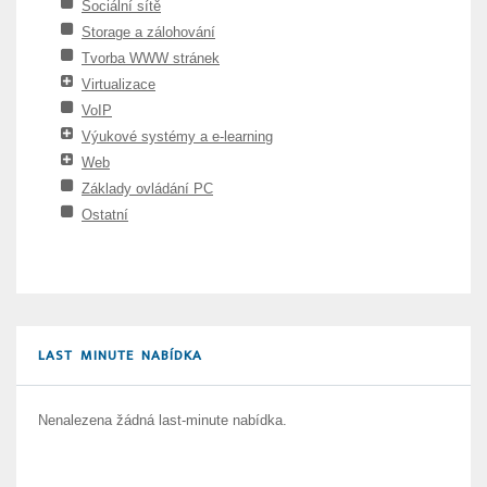
Sociální sítě
Storage a zálohování
Tvorba WWW stránek
Virtualizace
VoIP
Výukové systémy a e-learning
Web
Základy ovládání PC
Ostatní
LAST MINUTE NABÍDKA
Nenalezena žádná last-minute nabídka.