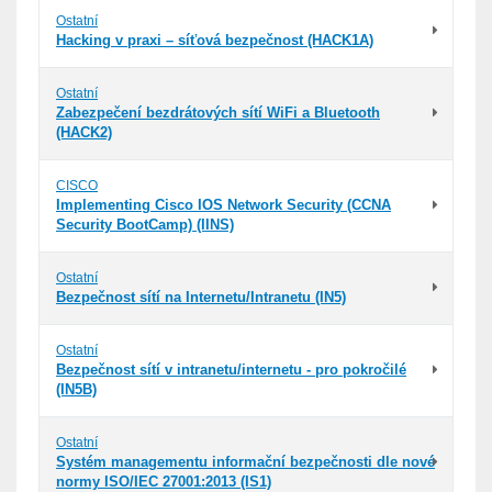
Ostatní
Hacking v praxi – síťová bezpečnost (HACK1A)
Ostatní
Zabezpečení bezdrátových sítí WiFi a Bluetooth
(HACK2)
CISCO
Implementing Cisco IOS Network Security (CCNA
Security BootCamp) (IINS)
Ostatní
Bezpečnost sítí na Internetu/Intranetu (IN5)
Ostatní
Bezpečnost sítí v intranetu/internetu - pro pokročilé
(IN5B)
Ostatní
Systém managementu informační bezpečnosti dle nové
normy ISO/IEC 27001:2013 (IS1)