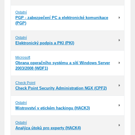
Ostatní
PGP - zabezpečení PC a elektronické komunikace
(PGP)
Ostatní
Elektronický podpis a PKI (PKI)
Microsoft
Obrana operačního systému a sítí Windows Server
2003/2008 (WDF1)
Check Point
Check Point Security Administration NGX (CPF2)
Ostatní
Mistrovství v etickém hackingu (HACK3)
Ostatní
Analýza útoků pro experty (HACK4)