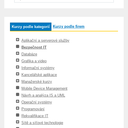
Kurzy podle firem
Kurzy podle kategorií
Aplikační a serverové služby
Bezpečnost IT
Databáze
Grafika a video
Informační systémy
Kancelářské aplikace
Manažerské kurzy
Mobile Device Management
Návrh a analýza IS a UML
Operační systémy
Programování
Rekvalifikace IT
Sítě a síťové technologie