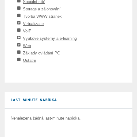
Sociální sítě
Storage a zálohování
Tvorba WWW stránek
Virtualizace
VoIP
Výukové systémy a e-learning
Web
Základy ovládání PC
Ostatní
LAST MINUTE NABÍDKA
Nenalezena žádná last-minute nabídka.