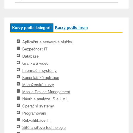
Kurzy podle firem
Kurzy podle kategorií
Aplikační a serverové služby
Bezpečnost IT
Databáze
Grafika a video
Informační systémy
Kancelářské aplikace
Manažerské kurzy
Mobile Device Management
Návrh a analýza IS a UML
Operační systémy
Programování
Rekvalifikace IT
Sítě a síťové technologie