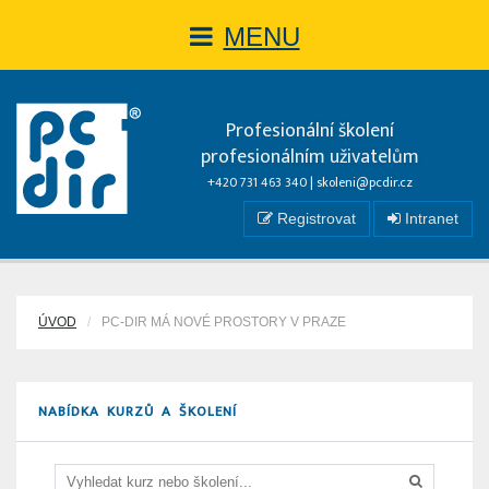
MENU
Profesionální školení
profesionálním uživatelům
+420 731 463 340 |
skoleni@pcdir.cz
Registrovat
Intranet
ÚVOD
PC-DIR MÁ NOVÉ PROSTORY V PRAZE
NABÍDKA KURZŮ A ŠKOLENÍ