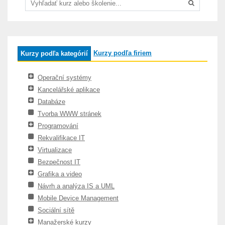
Kurzy podľa firiem
Kurzy podľa kategórií
Operační systémy
Kancelářské aplikace
Databáze
Tvorba WWW stránek
Programování
Rekvalifikace IT
Virtualizace
Bezpečnost IT
Grafika a video
Návrh a analýza IS a UML
Mobile Device Management
Sociální sítě
Manažerské kurzy