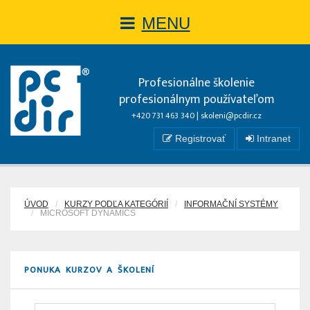
MENU
Profesionálne školenie
profesionálnym používateľom
+420 731 463 340 |
skoleni@pcdir.cz
Registrovať
Intranet
ÚVOD
KURZY PODĽA KATEGÓRIÍ
INFORMAČNÍ SYSTÉMY
MICROSOFT DYNAMICS
PONUKA KURZOV A ŠKOLENÍ