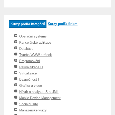
Kurzy podľa firiem
Kurzy podľa kategórií
Operační systémy
Kancelářské aplikace
Databáze
Tvorba WWW stránek
Programování
Rekvalifikace IT
Virtualizace
Bezpečnost IT
Grafika a video
Návrh a analýza IS a UML
Mobile Device Management
Sociální sítě
Manažerské kurzy