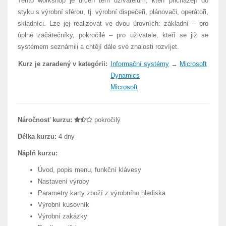
Tento workshop je určen těm uživatelům, kteří přicházejí do
styku s výrobní sférou, tj. výrobní dispečeři, plánovači, operátoři,
skladníci. Lze jej realizovat ve dvou úrovních: základní – pro
úplné začátečníky, pokročilé – pro uživatele, kteří se již se
systémem seznámili a chtějí dále své znalosti rozvíjet.
Kurz je zaradený v kategórii:
Informační systémy
→
Microsoft
Dynamics
Microsoft
Náročnosť kurzu:
pokročilý
Délka kurzu:
4 dny
Náplň kurzu:
Úvod, popis menu, funkční klávesy
Nastavení výroby
Parametry karty zboží z výrobního hlediska
Výrobní kusovník
Výrobní zakázky