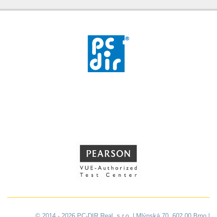
© 2014 - 2026 PC-DIR Real, s.r.o. | Mlýnská 70, 602 00 Brno |