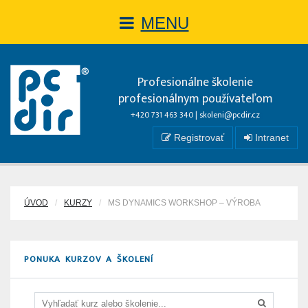
MENU
Profesionálne školenie
profesionálnym používateľom
+420 731 463 340 |
skoleni@pcdir.cz
Registrovať
Intranet
ÚVOD
KURZY
MS DYNAMICS WORKSHOP – VÝROBA
PONUKA KURZOV A ŠKOLENÍ