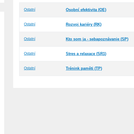
Ostatní
Osobní efektivita (OE)
Ostatní
Rozvoj kariéry (RK)
Ostatní
Kto som ja - sebapoznávanie (SP)
Ostatní
Stres a relaxace (SR1)
Ostatní
Trénink paměti (TP)