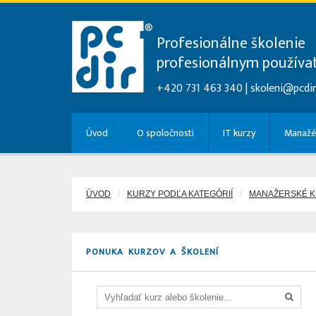
Profesionálne školenie
profesionálnym použív
+420 731 463 340 |
skoleni@pcdir
Úvod
O spoločnosti
IT kurzy
Manažé
ÚVOD
KURZY PODĽA KATEGÓRIÍ
MANAŽERSKÉ 
PONUKA KURZOV A ŠKOLENÍ