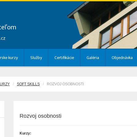
ateľom
.cz
rske kurzy
Služby
Certifikácie
Galéria
Objednávka
KURZY
SOFT SKILLS
ROZVOJ OSOBNOSTI
Rozvoj osobnosti
Kurzy: