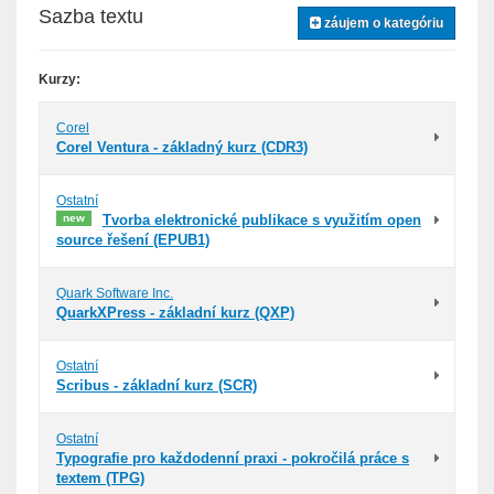
Sazba textu
záujem o kategóriu
Kurzy:
Corel
Corel Ventura - základný kurz (CDR3)
Ostatní
new
Tvorba elektronické publikace s využitím open
source řešení (EPUB1)
Quark Software Inc.
QuarkXPress - základní kurz (QXP)
Ostatní
Scribus - základní kurz (SCR)
Ostatní
Typografie pro každodenní praxi - pokročilá práce s
textem (TPG)