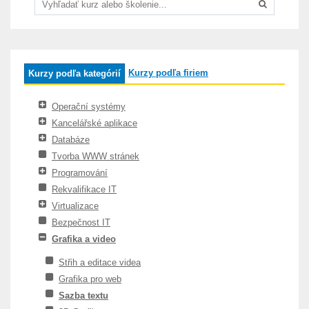
Kurzy podľa firiem
Kurzy podľa kategórií
Operační systémy
Kancelářské aplikace
Databáze
Tvorba WWW stránek
Programování
Rekvalifikace IT
Virtualizace
Bezpečnost IT
Grafika a video
Střih a editace videa
Grafika pro web
Sazba textu