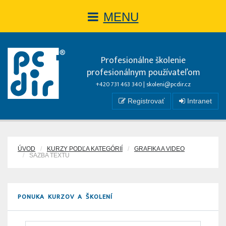
MENU
Profesionálne školenie
profesionálnym používateľom
+420 731 463 340 |
skoleni@pcdir.cz
Registrovať
Intranet
ÚVOD
KURZY PODĽA KATEGÓRIÍ
GRAFIKA A VIDEO
SAZBA TEXTU
PONUKA KURZOV A ŠKOLENÍ