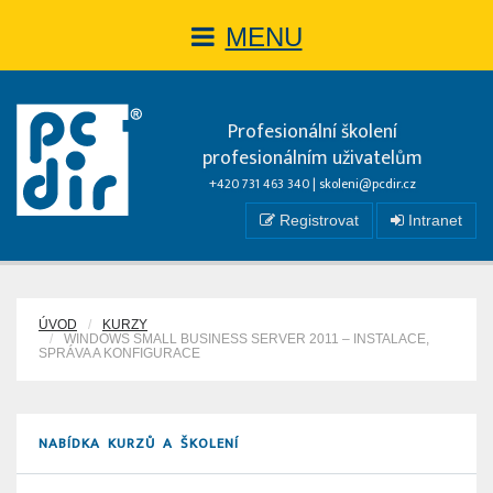
MENU
Profesionální školení
profesionálním uživatelům
+420 731 463 340 |
skoleni@pcdir.cz
Registrovat
Intranet
ÚVOD
KURZY
WINDOWS SMALL BUSINESS SERVER 2011 – INSTALACE,
SPRÁVA A KONFIGURACE
NABÍDKA KURZŮ A ŠKOLENÍ