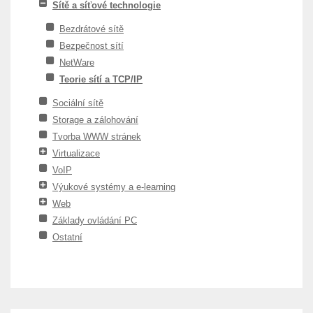
Sítě a síťové technologie
Bezdrátové sítě
Bezpečnost sítí
NetWare
Teorie sítí a TCP/IP
Sociální sítě
Storage a zálohování
Tvorba WWW stránek
Virtualizace
VoIP
Výukové systémy a e-learning
Web
Základy ovládání PC
Ostatní