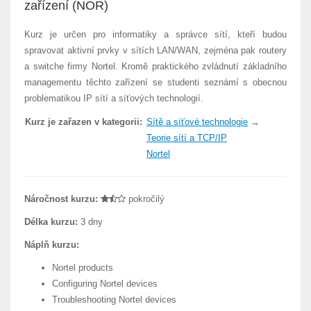
zařízení (NOR)
Kurz je určen pro informatiky a správce sítí, kteří budou
spravovat aktivní prvky v sítích LAN/WAN, zejména pak routery
a switche firmy Nortel. Kromě praktického zvládnutí základního
managementu těchto zařízení se studenti seznámí s obecnou
problematikou IP sítí a síťových technologií.
Kurz je zařazen v kategorii:
Sítě a síťové technologie
→
Teorie sítí a TCP/IP
Nortel
Náročnost kurzu:
pokročilý
Délka kurzu:
3 dny
Náplň kurzu:
Nortel products
Configuring Nortel devices
Troubleshooting Nortel devices