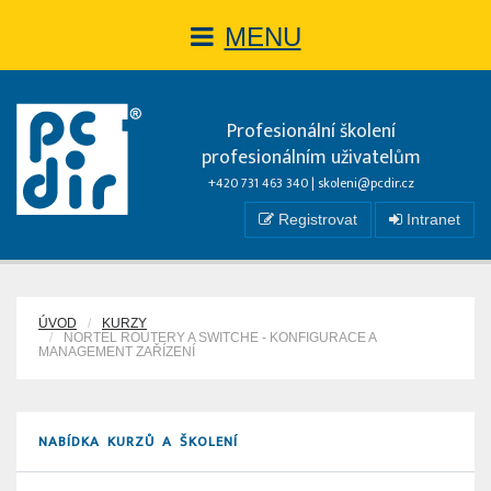
MENU
Profesionální školení
profesionálním uživatelům
+420 731 463 340 |
skoleni@pcdir.cz
Registrovat
Intranet
ÚVOD
KURZY
NORTEL ROUTERY A SWITCHE - KONFIGURACE A
MANAGEMENT ZAŘÍZENÍ
NABÍDKA KURZŮ A ŠKOLENÍ