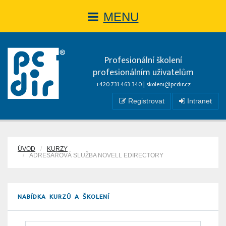
MENU
Profesionální školení
profesionálním uživatelům
+420 731 463 340 |
skoleni@pcdir.cz
Registrovat
Intranet
ÚVOD
KURZY
ADRESÁŘOVÁ SLUŽBA NOVELL EDIRECTORY
NABÍDKA KURZŮ A ŠKOLENÍ