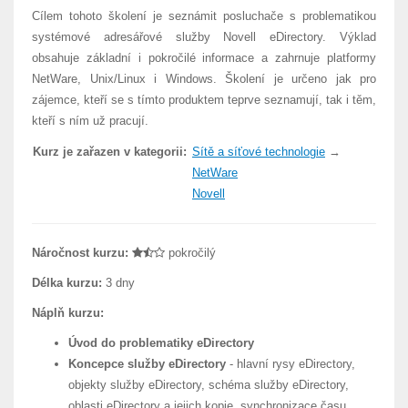
Cílem tohoto školení je seznámit posluchače s problematikou
systémové adresářové služby Novell eDirectory. Výklad
obsahuje základní i pokročilé informace a zahrnuje platformy
NetWare, Unix/Linux i Windows. Školení je určeno jak pro
zájemce, kteří se s tímto produktem teprve seznamují, tak i těm,
kteří s ním už pracují.
Kurz je zařazen v kategorii:
Sítě a síťové technologie
→
NetWare
Novell
Náročnost kurzu:
pokročilý
Délka kurzu:
3 dny
Náplň kurzu:
Úvod do problematiky eDirectory
Koncepce služby eDirectory
- hlavní rysy eDirectory,
objekty služby eDirectory, schéma služby eDirectory,
oblasti eDirectory a jejich kopie, synchronizace času