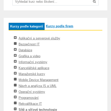
Kurzy podle firem
Kurzy podle kategorií
Aplikační a serverové služby
Bezpečnost IT
Databáze
Grafika a video
Informační systémy
Kancelářské aplikace
Manažerské kurzy
Mobile Device Management
Návrh a analýza IS a UML
Operační systémy
Programování
Rekvalifikace IT
Sítě a síťové technologie