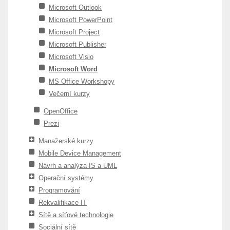
Microsoft Outlook
Microsoft PowerPoint
Microsoft Project
Microsoft Publisher
Microsoft Visio
Microsoft Word
MS Office Workshopy
Večerní kurzy
OpenOffice
Prezi
Manažerské kurzy
Mobile Device Management
Návrh a analýza IS a UML
Operační systémy
Programování
Rekvalifikace IT
Sítě a síťové technologie
Sociální sítě