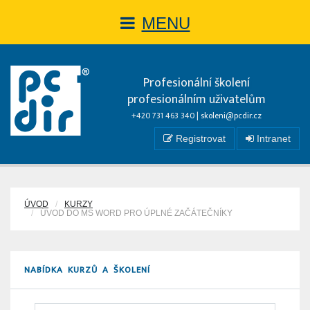
MENU
Profesionální školení
profesionálním uživatelům
+420 731 463 340 |
skoleni@pcdir.cz
Registrovat
Intranet
ÚVOD
KURZY
ÚVOD DO MS WORD PRO ÚPLNÉ ZAČÁTEČNÍKY
NABÍDKA KURZŮ A ŠKOLENÍ