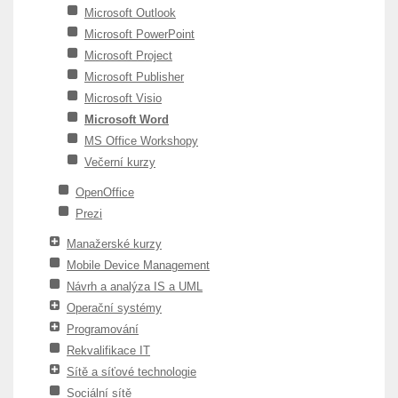
Microsoft Outlook
Microsoft PowerPoint
Microsoft Project
Microsoft Publisher
Microsoft Visio
Microsoft Word
MS Office Workshopy
Večerní kurzy
OpenOffice
Prezi
Manažerské kurzy
Mobile Device Management
Návrh a analýza IS a UML
Operační systémy
Programování
Rekvalifikace IT
Sítě a síťové technologie
Sociální sítě