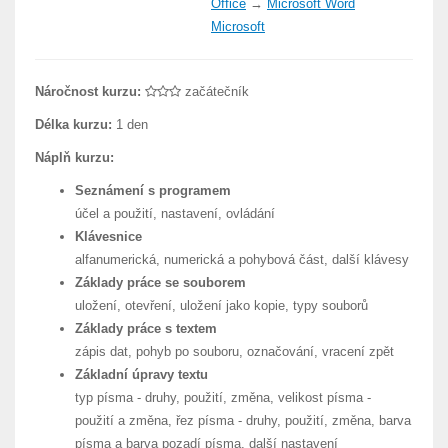
Office
→
Microsoft Word
Microsoft
Náročnost kurzu:
začátečník
Délka kurzu:
1 den
Náplň kurzu:
Seznámení s programem
účel a použití, nastavení, ovládání
Klávesnice
alfanumerická, numerická a pohybová část, další klávesy
Základy práce se souborem
uložení, otevření, uložení jako kopie, typy souborů
Základy práce s textem
zápis dat, pohyb po souboru, označování, vracení zpět
Základní úpravy textu
typ písma - druhy, použití, změna, velikost písma -
použití a změna, řez písma - druhy, použití, změna, barva
písma a barva pozadí písma, další nastavení