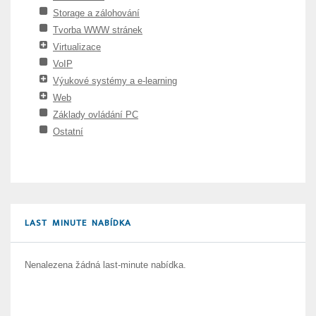
Storage a zálohování
Tvorba WWW stránek
Virtualizace
VoIP
Výukové systémy a e-learning
Web
Základy ovládání PC
Ostatní
LAST MINUTE NABÍDKA
Nenalezena žádná last-minute nabídka.