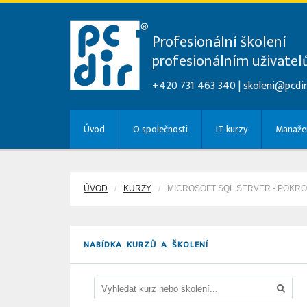
Profesionální školení
profesionálním uživate
+420 731 463 340 |
skoleni@pcdir
Úvod
O společnosti
IT kurzy
Manažer
ÚVOD
KURZY
MICROSOFT SQL SERVER - POKROČ
NABÍDKA KURZŮ A ŠKOLENÍ