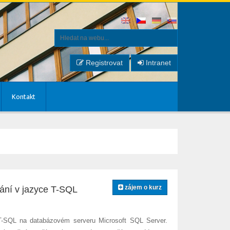
Registrovat
Intranet
Kontakt
zájem o kurz
vání v jazyce T-SQL
 T-SQL na databázovém serveru Microsoft SQL Server.