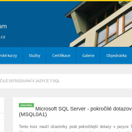
lům
.cz
ské kurzy
Služby
Certifikace
Galerie
Objednávka
ILÉ DOTAZOVÁNÍ V JAZYCE T-SQL
novinka
Microsoft SQL Server - pokročilé dotazo
(MSQL0A1)
Tento kurz naučí účastníky psát pokročilejší dotazy v jazyce