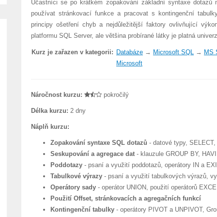
Účastníci se po krátkém zopakování základní syntaxe dotazů m
používat stránkovací funkce a pracovat s kontingenční tabulk
principy ošetření chyb a nejdůležitější faktory ovlivňující v
platformu SQL Server, ale většina probírané látky je platná univ
Kurz je zařazen v kategorii:
Databáze
→
Microsoft SQL
→
MS 
Microsoft
Náročnost kurzu:
pokročilý
Délka kurzu:
2 dny
Náplň kurzu:
Zopakování syntaxe SQL dotazů
- datové typy, SELECT,
Seskupování a agregace dat
- klauzule GROUP BY, HAVI
Poddotazy
- psaní a využití poddotazů, operátory IN a E
Tabulkové výrazy
- psaní a využití tabulkových výrazů, vyu
Operátory sady
- operátor UNION, použití operátorů E
Použití Offset, stránkovacích a agregačních funkcí
Kontingenční tabulky
- operátory PIVOT a UNPIVOT, Gro