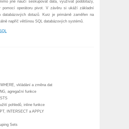
imo jiné naučí seskupovat data, využívat poddotazy,
y pomocí operátoru pivot. V závěru si ukáží základní
ýkon databázových dotazů. Kurz je primárně zaměřen na
erzálně napříč většinou SQL databázových systémů.
SQL
 WHERE, vkládání a změna dat
NG, agregační funkce
XISTS
žití pohledů, inline funkce
XCEPT, INTERSECT a APPLY
uping Sets