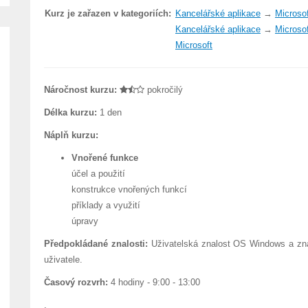
Kurz je zařazen v kategoriích:
Kancelářské aplikace
→
Microsof
Kancelářské aplikace
→
Microsof
Microsoft
Náročnost kurzu:
pokročilý
Délka kurzu:
1 den
Náplň kurzu:
Vnořené funkce
účel a použití
konstrukce vnořených funkcí
příklady a využití
úpravy
Předpokládané znalosti:
Uživatelská znalost OS Windows a znal
uživatele.
Časový rozvrh:
4 hodiny - 9:00 - 13:00
.