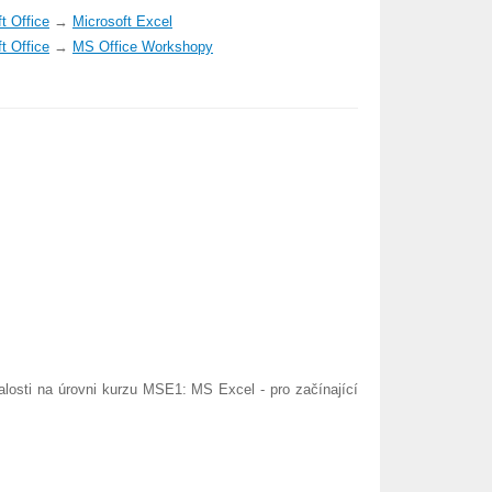
t Office
→
Microsoft Excel
t Office
→
MS Office Workshopy
osti na úrovni kurzu MSE1: MS Excel - pro začínající