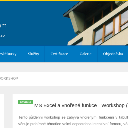
lům
.cz
ské kurzy
Služby
Certifikace
Galerie
Objednávka
 WORKSHOP
novinka
MS Excel a vnořené funkce - Workshop
Tento půldenní workshop se zabývá vnořenými funkcemi v tab
věnuje probírané tématice velmi dopodrobna intenzivní formou, vč