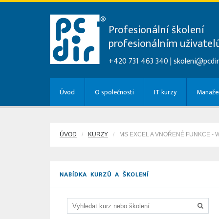
Profesionální školení
profesionálním uživate
+420 731 463 340 |
skoleni@pcdir
Úvod
O společnosti
IT kurzy
Manažer
ÚVOD
KURZY
MS EXCEL A VNOŘENÉ FUNKCE -
NABÍDKA KURZŮ A ŠKOLENÍ