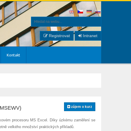
Registrovat
Intranet
Kontakt
zájem o kurz
 (MSEWV)
ulkovém procesoru MS Excel. Díky úzkému zaměření se
etně velkého množství praktických příkladů.