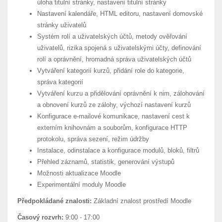
úloha titulní stránky, nastavení titulní stránky
Nastavení kalendáře, HTML editoru, nastavení domovské
stránky uživatelů
Systém rolí a uživatelských účtů, metody ověřování
uživatelů, rizika spojená s uživatelskými účty, definování
rolí a oprávnění, hromadná správa uživatelských účtů
Vytváření kategorií kurzů, přidání role do kategorie,
správa kategorií
Vytváření kurzu a přidělování oprávnění k nim, zálohování
a obnovení kurzů ze zálohy, výchozí nastavení kurzů
Konfigurace e-mailové komunikace, nastavení cest k
externím knihovnám a souborům, konfigurace HTTP
protokolu, správa sezení, režim údržby
Instalace, odinstalace a konfigurace modulů, bloků, filtrů
Přehled záznamů, statistik, generování výstupů
Možnosti aktualizace Moodle
Experimentální moduly Moodle
Předpokládané znalosti:
Základní znalost prostředí Moodle
Časový rozvrh:
9:00 - 17:00