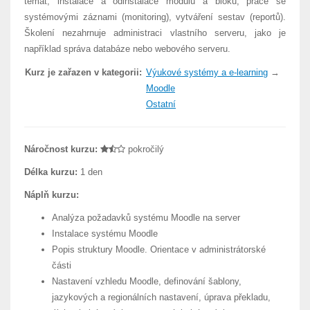
témat, instalace a odinstalace modulů a bloků, práce se
systémovými záznami (monitoring), vytváření sestav (reportů).
Školení nezahrnuje administraci vlastního serveru, jako je
například správa databáze nebo webového serveru.
Kurz je zařazen v kategorii:
Výukové systémy a e-learning
→
Moodle
Ostatní
Náročnost kurzu:
pokročilý
Délka kurzu:
1 den
Náplň kurzu:
Analýza požadavků systému Moodle na server
Instalace systému Moodle
Popis struktury Moodle. Orientace v administrátorské
části
Nastavení vzhledu Moodle, definování šablony,
jazykových a regionálních nastavení, úprava překladu,