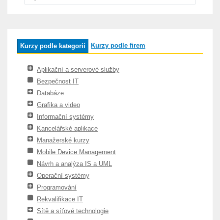
Kurzy podle firem
Kurzy podle kategorií
Aplikační a serverové služby
Bezpečnost IT
Databáze
Grafika a video
Informační systémy
Kancelářské aplikace
Manažerské kurzy
Mobile Device Management
Návrh a analýza IS a UML
Operační systémy
Programování
Rekvalifikace IT
Sítě a síťové technologie