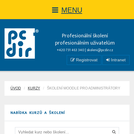
MENU
Profesionální školení
profesionálním uživatelům
+420 731 463 340 |
skoleni@pcdir.cz
Registrovat
Intranet
ÚVOD
KURZY
ŠKOLENÍ MOODLE PRO ADMINISTRÁTORY
NABÍDKA KURZŮ A ŠKOLENÍ