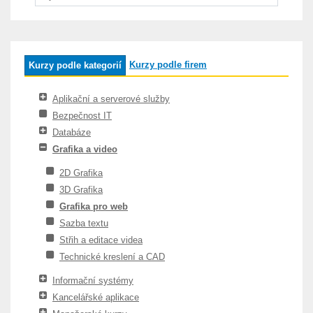
Kurzy podle firem
Kurzy podle kategorií
Aplikační a serverové služby
Bezpečnost IT
Databáze
Grafika a video
2D Grafika
3D Grafika
Grafika pro web
Sazba textu
Střih a editace videa
Technické kreslení a CAD
Informační systémy
Kancelářské aplikace