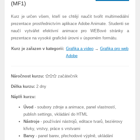
(MF1)
Kurz je určen všem, kteří se chtějí naučit tvořit multimediální
prezentace prostřednictvím aplikace Adobe Animate. Studenti se
naučí vytvářet efektivní animace pro WEBové stránky a
prezentace na vysoké grafické úrovni v úsporném formátu.
Kurz je zařazen v kategorii:
Grafika a video
→
Grafika pro web
Adobe
Náročnost kurzu:
začátečník
Délka kurzu:
2 dny
Náplň kurzu:
Úvod
- soubory zdroje a animace, panel vlastností,
publish settings, vkládání do HTML
Nástroje
- používání nástrojů, editace tvarů, beziérovy
křivky, vrstvy, práce s vrstvami
Barvy
- panel barev, přechodové výplně, ukládání