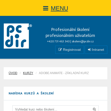
MENU
Profesionální školení
profesionálním uživatelům
+420 731 463 340 |
skoleni@pcdir.cz
Registrovat
Intranet
ÚVOD
KURZY
ADOBE ANIMATE - ZÁKLADNÍ KURZ
NABÍDKA KURZŮ A ŠKOLENÍ