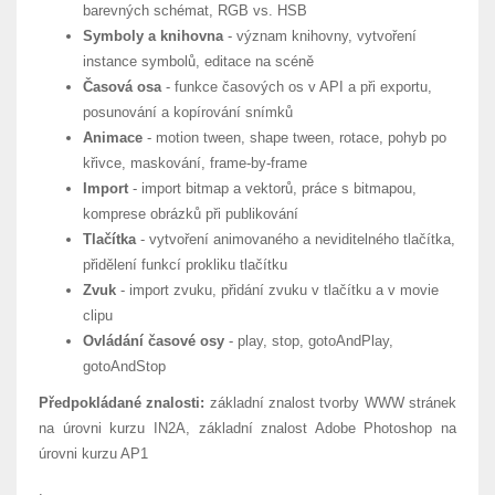
barevných schémat, RGB vs. HSB
Symboly a knihovna
- význam knihovny, vytvoření
instance symbolů, editace na scéně
Časová osa
- funkce časových os v API a při exportu,
posunování a kopírování snímků
Animace
- motion tween, shape tween, rotace, pohyb po
křivce, maskování, frame-by-frame
Import
- import bitmap a vektorů, práce s bitmapou,
komprese obrázků při publikování
Tlačítka
- vytvoření animovaného a neviditelného tlačítka,
přidělení funkcí prokliku tlačítku
Zvuk
- import zvuku, přidání zvuku v tlačítku a v movie
clipu
Ovládání časové osy
- play, stop, gotoAndPlay,
gotoAndStop
Předpokládané znalosti:
základní znalost tvorby WWW stránek
na úrovni kurzu IN2A, základní znalost Adobe Photoshop na
úrovni kurzu AP1
.