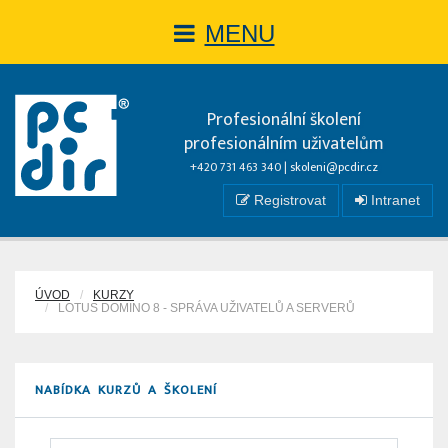
MENU
Profesionální školení
profesionálním uživatelům
+420 731 463 340 |
skoleni@pcdir.cz
Registrovat
Intranet
ÚVOD
KURZY
LOTUS DOMINO 8 - SPRÁVA UŽIVATELŮ A SERVERŮ
NABÍDKA KURZŮ A ŠKOLENÍ