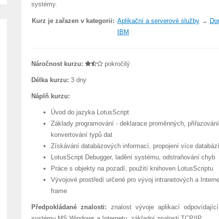
systémy.
Kurz je zařazen v kategorii:
Aplikační a serverové služby
→
Dom
IBM
Náročnost kurzu:
pokročilý
Délka kurzu:
3 dny
Náplň kurzu:
Úvod do jazyka LotusScript
Základy programování - deklarace proměnných, přiřazování 
konvertování typů dat
Získávání databázových informací, propojení více databáz
LotusScript Debugger, ladění systému, odstraňování chyb
Práce s objekty na pozadí, použití knihoven LotusScriptu
Vývojové prostředí určené pro vývoj intranetových a Intern
frame
Předpokládané znalosti:
znalost vývoje aplikací odpovídajíc
systému MS Windows a Internetu, základní znalosti TCP/IP