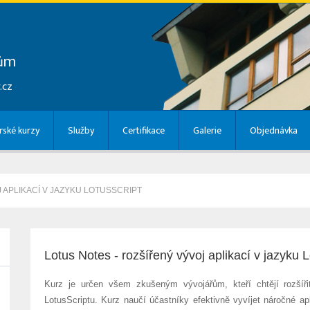
lům
.cz
ské kurzy
Služby
Certifikace
Galerie
Objednávka
 APLIKACÍ V JAZYKU LOTUSSCRIPT
Lotus Notes - rozšířený vývoj aplikací v jazyku 
Kurz je určen všem zkušeným vývojářům, kteří chtějí rozšíř
LotusScriptu. Kurz naučí účastníky efektivně vyvíjet náročné apl