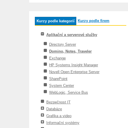
Kurzy podle firem
Kurzy podle kategorií
Aplikační a serverové služby
Directory Server
Domino, Notes, Traveler
Exchange
HP Systems Insight Manager
Novell Open Enterprise Server
SharePoint
System Center
WebLogic, Service Bus
Bezpečnost IT
Databáze
Grafika a video
Informační systémy