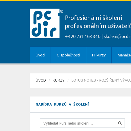
Profesionální školení
profesionálním uživate
+420 731 463 340 |
skoleni@pcdir
Úvod
O společnosti
IT kurzy
Manažer
ÚVOD
KURZY
LOTUS NOTES - ROZŠÍŘENÝ VÝVOJ
NABÍDKA KURZŮ A ŠKOLENÍ