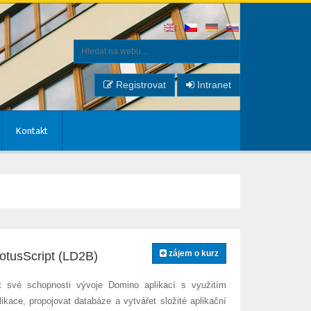
Registrovat
Intranet
Kontakt
zájem o kurz
LotusScript (LD2B)
it své schopnosti vývoje Domino aplikací s využitím
ikace, propojovat databáze a vytvářet složité aplikační