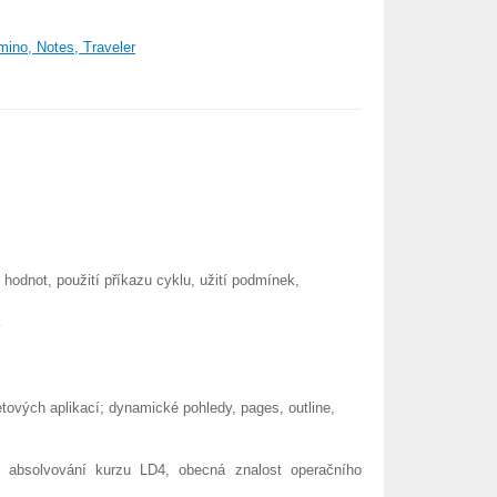
ino, Notes, Traveler
hodnot, použití příkazu cyklu, užití podmínek,
í
etových aplikací; dynamické pohledy, pages, outline,
í absolvování kurzu LD4, obecná znalost operačního