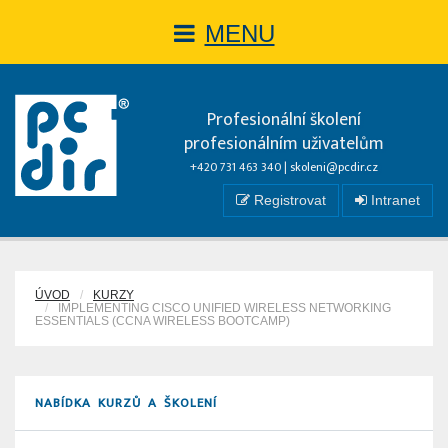
MENU
Profesionální školení
profesionálním uživatelům
+420 731 463 340 |
skoleni@pcdir.cz
Registrovat
Intranet
ÚVOD
KURZY
IMPLEMENTING CISCO UNIFIED WIRELESS NETWORKING
ESSENTIALS (CCNA WIRELESS BOOTCAMP)
NABÍDKA KURZŮ A ŠKOLENÍ