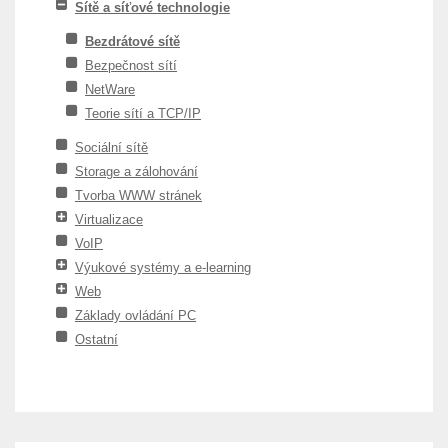
Sítě a síťové technologie
Bezdrátové sítě
Bezpečnost sítí
NetWare
Teorie sítí a TCP/IP
Sociální sítě
Storage a zálohování
Tvorba WWW stránek
Virtualizace
VoIP
Výukové systémy a e-learning
Web
Základy ovládání PC
Ostatní