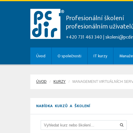
Profesionální školení
profesionálním uživate
+420 731 463 340 |
skoleni@pcdir
Úvod
O společnosti
IT kurzy
Manažer
ÚVOD
KURZY
MANAGEMENT VIRTUÁLNÍCH SER
NABÍDKA KURZŮ A ŠKOLENÍ