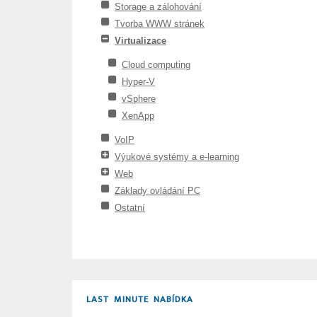
Storage a zálohování
Tvorba WWW stránek
Virtualizace
Cloud computing
Hyper-V
vSphere
XenApp
VoIP
Výukové systémy a e-learning
Web
Základy ovládání PC
Ostatní
LAST MINUTE NABÍDKA