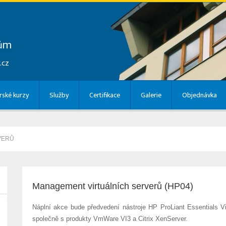
lům
.cz
ské kurzy
Služby
Certifikace
Galerie
Objednávka
VERŮ
Management virtuálních serverů (HP04)
Náplní akce bude předvedení nástroje HP ProLiant Essentials V
společně s produkty VmWare VI3 a Citrix XenServer.