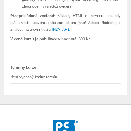
zhodnocení výsledků cvičení
Předpokládané znalosti:
základy HTML a Internetu, základy
práce v bitmapovém grafickém editoru (např. Adobe Photoshop),
znalosti na úrovni kurzu
IN2A
,
AP1
.
V ceně kurzu je publikace v hodnotě:
300 Kč
.
Termíny kurzu:
Není vypsaný žádný termín.