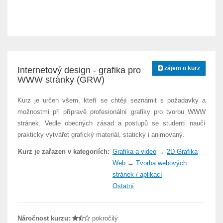
zájem o kurz
Internetový design - grafika pro
WWW stránky (GRW)
Kurz je určen všem, kteří se chtějí seznámit s požadavky a
možnostmi při přípravě profesionální grafiky pro tvorbu WWW
stránek. Vedle obecných zásad a postupů se studenti naučí
prakticky vytvářet grafický materiál, statický i animovaný.
Kurz je zařazen v kategoriích:
Grafika a video
→
2D Grafika
Web
→
Tvorba webových
stránek / aplikací
Ostatní
Náročnost kurzu:
pokročilý