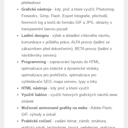
přehlednost
Grafické nástroje
- kdy, proč a které využít; Photoshop,
Fireworks, Gimp, Flash. Export fotografie, přechodů,
firemních log a textů do formátu GIF a JPG, obrázky s
transparentní barvou pozadí
Ladění designu
- výběr a doladění vítězného návrhu,
komunikace v průběhu práce, ALFA provoz (ladění se
zákazníkem před dokončením), BETA provoz (ladění s
návštěvníky serveru)
Programming
- zapracování layoutu do HTML,
optimalizace pro statické a dynamické stránky,
optimalizace pro prohlížeče, optimalizace pro
vyhledávače SEO, mapa serveru, typy a triky
HTML nástroje
- kdy proč a které využít
Využití šablon
- využití hotových grafických návrhů www
stránek
Možnosti animované grafiky na webu
- Adobe Flash,
GIF, výhody a úskalí
Praktické cvičení
- zadání témat, záměr, struktura,
grafický návrh, technologie, layout, webdesign, realizace,