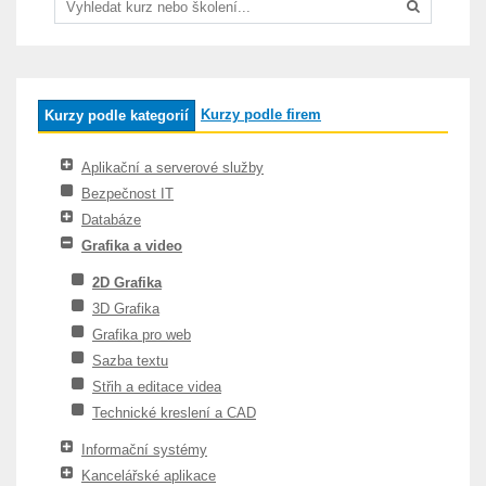
Kurzy podle firem
Kurzy podle kategorií
Aplikační a serverové služby
Bezpečnost IT
Databáze
Grafika a video
2D Grafika
3D Grafika
Grafika pro web
Sazba textu
Střih a editace videa
Technické kreslení a CAD
Informační systémy
Kancelářské aplikace