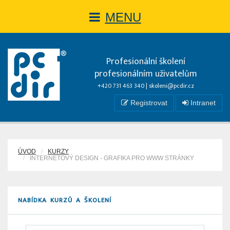
MENU
Profesionální školení
profesionálním uživatelům
+420 731 463 340 |
skoleni@pcdir.cz
Registrovat
Intranet
ÚVOD
KURZY
INTERNETOVÝ DESIGN - GRAFIKA PRO WWW STRÁNKY
NABÍDKA KURZŮ A ŠKOLENÍ