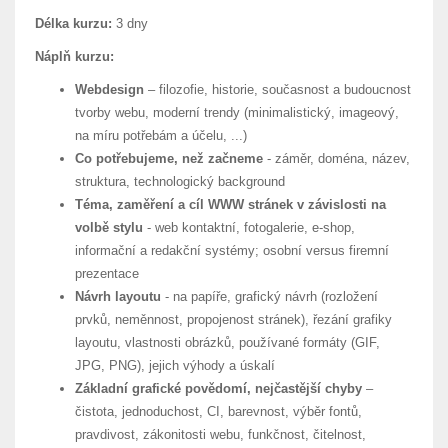
Délka kurzu:
3 dny
Náplň kurzu:
Webdesign
– filozofie, historie, současnost a budoucnost
tvorby webu, moderní trendy (minimalistický, imageový,
na míru potřebám a účelu, ...)
Co potřebujeme, než začneme
- záměr, doména, název,
struktura, technologický background
Téma, zaměření a cíl WWW stránek v závislosti na
volbě stylu
- web kontaktní, fotogalerie, e-shop,
informační a redakční systémy; osobní versus firemní
prezentace
Návrh layoutu
- na papíře, grafický návrh (rozložení
prvků, neměnnost, propojenost stránek), řezání grafiky
layoutu, vlastnosti obrázků, používané formáty (GIF,
JPG, PNG), jejich výhody a úskalí
Základní grafické povědomí, nejčastější chyby
–
čistota, jednoduchost, CI, barevnost, výběr fontů,
pravdivost, zákonitosti webu, funkčnost, čitelnost,