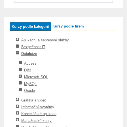
Kurzy podle firem
Kurzy podle kategorií
Aplikační a serverové služby
Bezpečnost IT
Databáze
Access
DB2
Microsoft SQL
MySQL
Oracle
Grafika a video
Informační systémy
Kancelářské aplikace
Manažerské kurzy