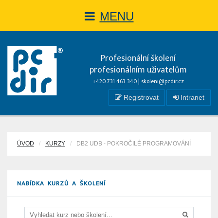
MENU
Profesionální školení
profesionálním uživatelům
+420 731 463 340 |
skoleni@pcdir.cz
Registrovat
Intranet
ÚVOD
KURZY
DB2 UDB - POKROČILÉ PROGRAMOVÁNÍ
NABÍDKA KURZŮ A ŠKOLENÍ