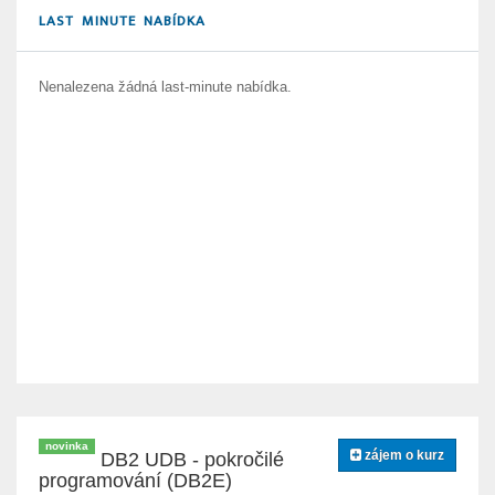
LAST MINUTE NABÍDKA
Nenalezena žádná last-minute nabídka.
novinka
zájem o kurz
DB2 UDB - pokročilé
programování (DB2E)