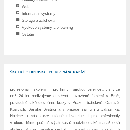
Web
Informační systémy
Storage a zálohování
Výukové systémy a e-learning
Ostatní
ŠKOLICÍ STŘEDISKO PC-DIR VÁM NABÍZÍ
profesionální školení IT pro firmy i širokou veřejnost. Již více
než 24 let realizujeme otevřená i uzavřená školení v Brně,
pravidelně také otevíráme kurzy v Praze, Bratislavě, Ostravě,
Košicích, Banské Bystrici a v případě zájmu i u zákazníka.
Najdete u nás kurzy určené uživatelům i pro profesionály
v oboru. Mimo počítačových kurzů nabízíme také manažerská
školení. V naší nabídce nechybí možnost pronájmu školicích