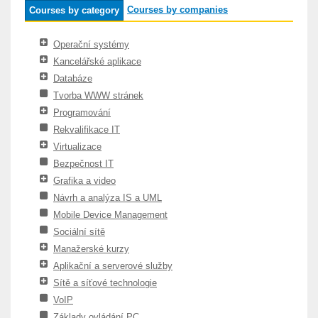
Courses by companies
Courses by category
Operační systémy
Kancelářské aplikace
Databáze
Tvorba WWW stránek
Programování
Rekvalifikace IT
Virtualizace
Bezpečnost IT
Grafika a video
Návrh a analýza IS a UML
Mobile Device Management
Sociální sítě
Manažerské kurzy
Aplikační a serverové služby
Sítě a síťové technologie
VoIP
Základy ovládání PC