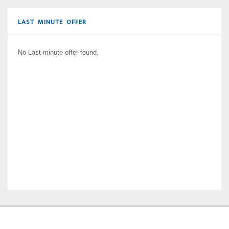
LAST MINUTE OFFER
No Last-minute offer found.