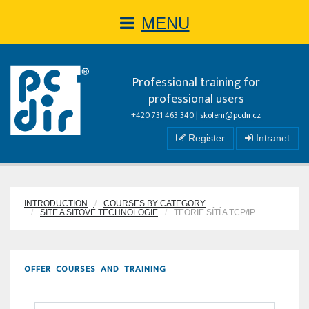
MENU
Professional training for
professional users
+420 731 463 340 |
skoleni@pcdir.cz
Register
Intranet
INTRODUCTION
COURSES BY CATEGORY
SÍTĚ A SÍŤOVÉ TECHNOLOGIE
TEORIE SÍTÍ A TCP/IP
OFFER COURSES AND TRAINING