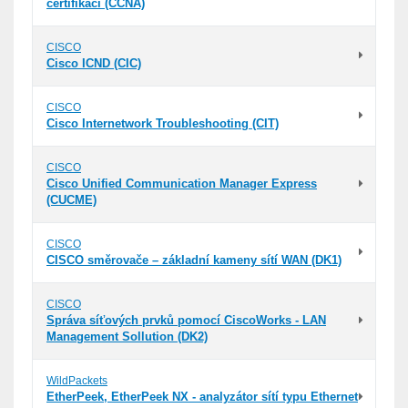
certifikaci (CCNA)
CISCO
Cisco ICND (CIC)
CISCO
Cisco Internetwork Troubleshooting (CIT)
CISCO
Cisco Unified Communication Manager Express
(CUCME)
CISCO
CISCO směrovače – základní kameny sítí WAN (DK1)
CISCO
Správa síťových prvků pomocí CiscoWorks - LAN
Management Sollution (DK2)
WildPackets
EtherPeek, EtherPeek NX - analyzátor sítí typu Ethernet