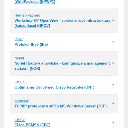
(WildPackets) (EPWP1)
Hewlett-Packard
Workshop HP OpenView - správa síťové infrastruktury
(konzultace) (HPOV)
Ostatní
Protokol IPv6 (IP6)
Nortel
Nortel Routery a Switche - konfigurace a management
zařízení (NOR)
CISCO
Optimizing Converged Cisco Networks (ONT)
Microsoft
TCP/IP protokoly v sítích MS Windows Server (TCP)
CISCO
Cisco BCMSN (CBC)