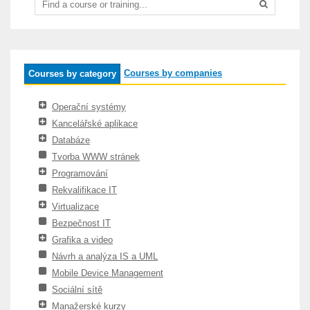
Courses by companies
Courses by category
Operační systémy
Kancelářské aplikace
Databáze
Tvorba WWW stránek
Programování
Rekvalifikace IT
Virtualizace
Bezpečnost IT
Grafika a video
Návrh a analýza IS a UML
Mobile Device Management
Sociální sítě
Manažerské kurzy