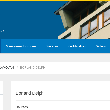
r
.cz
Management courses
Services
Certification
Gallery
RAMOVÁNÍ
BORLAND DELPHI
Borland Delphi
Courses: