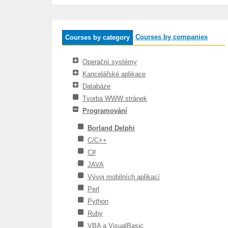
Courses by companies
Courses by category
Operační systémy
Kancelářské aplikace
Databáze
Tvorba WWW stránek
Programování
Borland Delphi
C/C++
C#
JAVA
Vývoj mobilních aplikací
Perl
Python
Ruby
VBA a VisualBasic