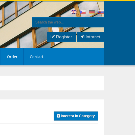
Register
Intranet
Order
Contact
Interest in Category