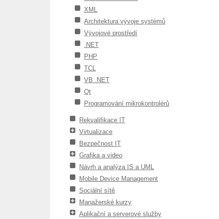
XML
Architektura vývoje systémů
Vývojové prostředí
.NET
PHP
TCL
VB .NET
Qt
Programování mikrokontrolérů
Rekvalifikace IT
Virtualizace
Bezpečnost IT
Grafika a video
Návrh a analýza IS a UML
Mobile Device Management
Sociální sítě
Manažerské kurzy
Aplikační a serverové služby