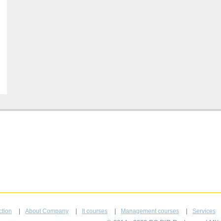
ction
About Company
It courses
Management courses
Services