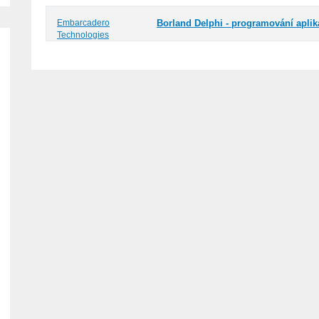
Embarcadero
Borland Delphi - programování apli
Technologies