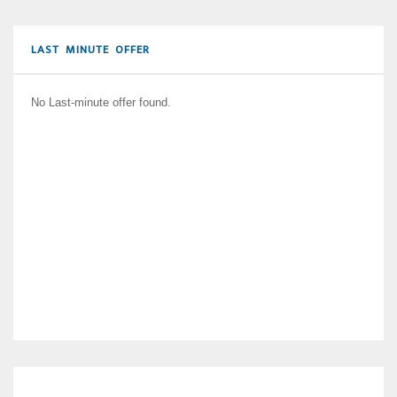
LAST MINUTE OFFER
No Last-minute offer found.