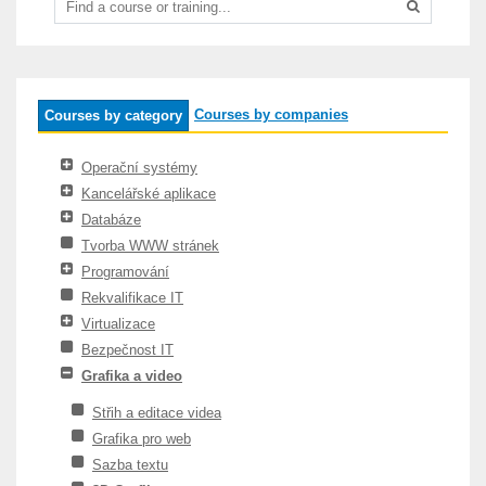
Courses by companies
Courses by category
Operační systémy
Kancelářské aplikace
Databáze
Tvorba WWW stránek
Programování
Rekvalifikace IT
Virtualizace
Bezpečnost IT
Grafika a video
Střih a editace videa
Grafika pro web
Sazba textu