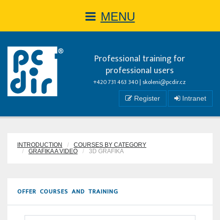
MENU
Professional training for
professional users
+420 731 463 340 |
skoleni@pcdir.cz
Register
Intranet
INTRODUCTION
COURSES BY CATEGORY
GRAFIKA A VIDEO
3D GRAFIKA
OFFER COURSES AND TRAINING