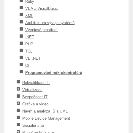
Ruby
VBA a VisualBasic
XML
Architektura vývoje systémů
Vývojové prostředí
.NET
PHP
TCL
VB .NET
Qt
Programování mikrokontrolérů
Rekvalifikace IT
Virtualizace
Bezpečnost IT
Grafika a video
Návrh a analýza IS a UML
Mobile Device Management
Sociální sítě
Manažerské kurzy