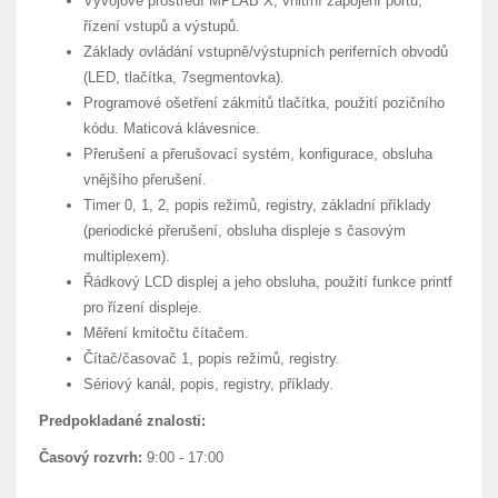
Vývojové prostředí MPLAB X, vnitřní zapojení portů,
řízení vstupů a výstupů.
Základy ovládání vstupně/výstupních periferních obvodů
(LED, tlačítka, 7segmentovka).
Programové ošetření zákmitů tlačítka, použití pozičního
kódu. Maticová klávesnice.
Přerušení a přerušovací systém, konfigurace, obsluha
vnějšího přerušení.
Timer 0, 1, 2, popis režimů, registry, základní příklady
(periodické přerušení, obsluha displeje s časovým
multiplexem).
Řádkový LCD displej a jeho obsluha, použití funkce printf
pro řízení displeje.
Měření kmitočtu čítačem.
Čítač/časovač 1, popis režimů, registry.
Sériový kanál, popis, registry, příklady.
Predpokladané znalosti:
Časový rozvrh:
9:00 - 17:00
.