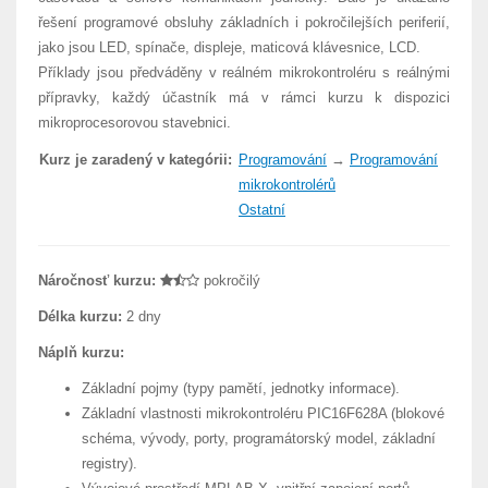
řešení programové obsluhy základních i pokročilejších periferií,
jako jsou LED, spínače, displeje, maticová klávesnice, LCD.
Příklady jsou předváděny v reálném mikrokontroléru s reálnými
přípravky, každý účastník má v rámci kurzu k dispozici
mikroprocesorovou stavebnici.
Kurz je zaradený v kategórii:
Programování
→
Programování
mikrokontrolérů
Ostatní
Náročnosť kurzu:
pokročilý
Délka kurzu:
2 dny
Náplň kurzu:
Základní pojmy (typy pamětí, jednotky informace).
Základní vlastnosti mikrokontroléru PIC16F628A (blokové
schéma, vývody, porty, programátorský model, základní
registry).