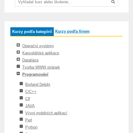
Kurzy podľa firiem
Kurzy podľa kategórií
Operační systémy
Kancelářské aplikace
Databáze
Tvorba WWW stránek
Programování
Borland Delphi
C/C++
C#
JAVA
Vývoj mobilních aplikací
Perl
Python