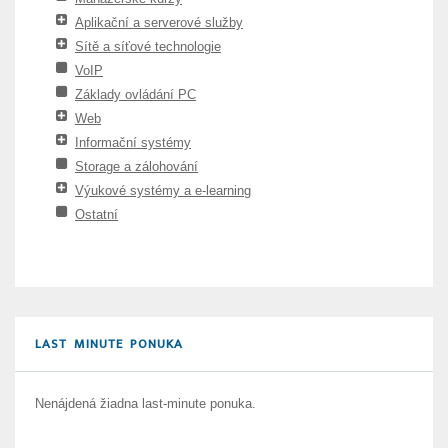
Aplikační a serverové služby
Sítě a síťové technologie
VoIP
Základy ovládání PC
Web
Informační systémy
Storage a zálohování
Výukové systémy a e-learning
Ostatní
LAST MINUTE PONUKA
Nenájdená žiadna last-minute ponuka.