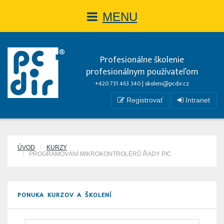
MENU
Profesionálne školenie
profesionálnym používateľom
+420 731 463 340 |
skoleni@pcdir.cz
Registrovať
Intranet
ÚVOD
KURZY
PROGRAMOVÁNÍ MIKROKONTROLÉRŮ ŘADY PIC
PONUKA KURZOV A ŠKOLENÍ