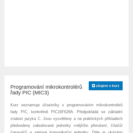
záujem o kurz
Programování mikrokontrolérů
řady PIC (MIC3)
Kurz seznamuje účastníky s programováním mikrokontrolérů
řady PIC, konkrétně PIC16F628A. Předpokládá se základní
znalost jazyka C. Jsou vysvětleny a na praktických příkladech
předvedeny zabudované jednotky vnějšího přerušení, čítačů/
časovačů a sériové komunikační jednotky. Dále je ukázáno