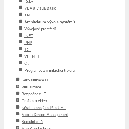
Ruby
VBA a VisualBasic
XML
Architektura vývoje systémů
Vývojové prostředí
.NET
PHP
TCL
VB .NET
Qt
Programování mikrokontrolérů
Rekvalifikace IT
Virtualizace
Bezpečnost IT
Grafika a video
Návrh a analýza IS a UML
Mobile Device Management
Sociální sítě
Manažerské kurzy