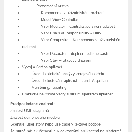
Prezentační vrstva
Komponenta v uživatelském rozhraní
Model View Controller
Vzor Mediátor – Centralizace šíření události
Vzor Chain of Responsibility - Filtry
Vzor Composite – Komponenty v uživatelském
rozhraní
Vzor Decorator – doplnění odlišné části
Vzor Stav – Stavový diagram
Vývoj a údržba aplikací
Úvod do statické analýzy zdrojového kódu
Úvod do testování aplikací – Junit, Arquillian
Monitoring, reporting
Praktické návrhové vzory s širším spektrem uplatnění
Predpokladané znalosti:
Znalost UML diagramů
Znalost doménového modelu
Scénáře, user story nebo use case v textové podobě
Je nutné mít zkušenosti s vícevrstvými aplikacemi na platformě