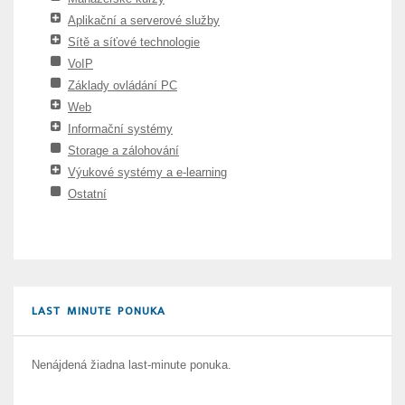
Aplikační a serverové služby
Sítě a síťové technologie
VoIP
Základy ovládání PC
Web
Informační systémy
Storage a zálohování
Výukové systémy a e-learning
Ostatní
LAST MINUTE PONUKA
Nenájdená žiadna last-minute ponuka.