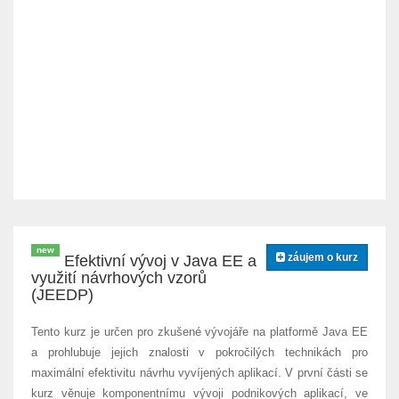
new
záujem o kurz
Efektivní vývoj v Java EE a
využití návrhových vzorů
(JEEDP)
Tento kurz je určen pro zkušené vývojáře na platformě Java EE
a prohlubuje jejich znalosti v pokročilých technikách pro
maximální efektivitu návrhu vyvíjených aplikací. V první části se
kurz věnuje komponentnímu vývoji podnikových aplikací, ve