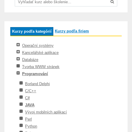
Kurzy podľa firiem
Kurzy podľa kategórií
Operační systémy
Kancelářské aplikace
Databáze
Tvorba WWW stránek
Programování
Borland Delphi
C/C++
C#
JAVA
Vývoj mobilních aplikací
Perl
Python