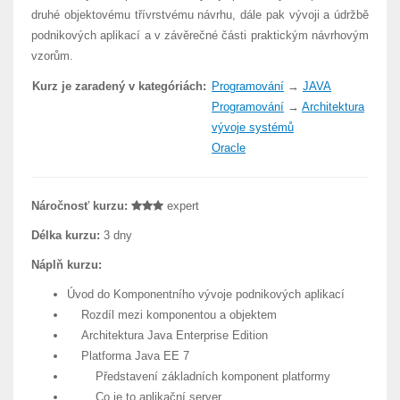
druhé objektovému třívrstvému návrhu, dále pak vývoji a údržbě
podnikových aplikací a v závěrečné části praktickým návrhovým
vzorům.
Kurz je zaradený v kategóriách:
Programování
→
JAVA
Programování
→
Architektura
vývoje systémů
Oracle
Náročnosť kurzu:
expert
Délka kurzu:
3 dny
Náplň kurzu:
Úvod do Komponentního vývoje podnikových aplikací
Rozdíl mezi komponentou a objektem
Architektura Java Enterprise Edition
Platforma Java EE 7
Představení základních komponent platformy
Co je to aplikační server