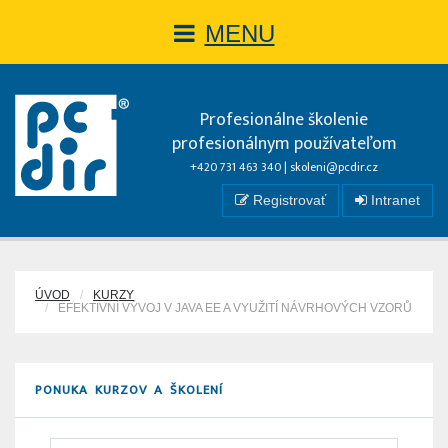
MENU
Profesionálne školenie
profesionálnym používateľom
+420 731 463 340 |
skoleni@pcdir.cz
Registrovať
Intranet
ÚVOD
KURZY
EFEKTIVNÍ VÝVOJ V JAVA EE A VYUŽITÍ NÁVRHOVÝCH VZORŮ
PONUKA KURZOV A ŠKOLENÍ