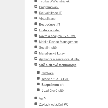
Tvorba WWW stránek
Programování
Rekvalifikace IT
Virtualizace
Bezpečnost IT
Grafika a video
Návrh a analýza IS a UML
Mobile Device Management
Sociální sítě
Manažerské kurzy
Aplikační a serverové služby
Sítě a síťové technologie
NetWare
Teorie sítí a TCP/IP
Bezpečnost sítí
Bezdrátové sítě
VoIP
Základy ovládání PC