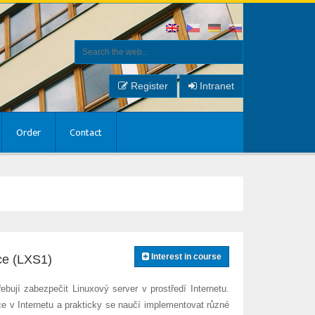
Register
Intranet
Order
Contact
Interest in course
ce (LXS1)
ebují zabezpečit Linuxový server v prostředí Internetu.
e v Internetu a prakticky se naučí implementovat různé