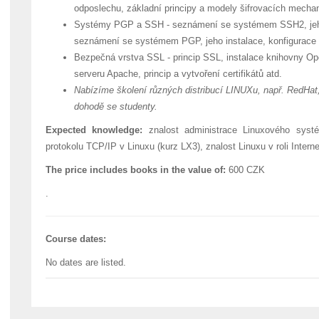
odposlechu, základní principy a modely šifrovacích mechan
Systémy PGP a SSH - seznámení se systémem SSH2, jeho i
seznámení se systémem PGP, jeho instalace, konfigurace
Bezpečná vrstva SSL - princip SSL, instalace knihovny 
serveru Apache, princip a vytvoření certifikátů atd.
Nabízíme školení různých distribucí LINUXu, např. RedHa
dohodě se studenty.
Expected knowledge:
znalost administrace Linuxového systé
protokolu TCP/IP v Linuxu (kurz LX3), znalost Linuxu v roli Intern
The price includes books in the value of:
600 CZK
.
Course dates:
No dates are listed.