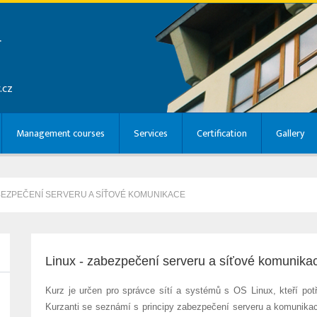
r
.cz
Management courses
Services
Certification
Gallery
ABEZPEČENÍ SERVERU A SÍŤOVÉ KOMUNIKACE
Linux - zabezpečení serveru a síťové komunika
Kurz je určen pro správce sítí a systémů s OS Linux, kteří potř
Kurzanti se seznámí s principy zabezpečení serveru a komunikac