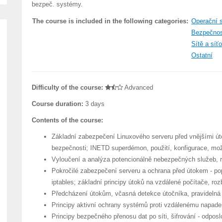
bezpeč. systémy.
The course is included in the following categories:
Operační 
Bezpečnos
Sítě a síť
Ostatní
Difficulty of the course:
Advanced
Course duration:
3 days
Contents of the course:
Základní zabezpečení Linuxového serveru před vnějšími úto
bezpečnosti; INETD superdémon, použití, konfigurace, mož
Vyloučení a analýza potencionálně nebezpečných služeb, r
Pokročilé zabezpečení serveru a ochrana před útokem - popi
iptables; základní principy útoků na vzdálené počítače, ro
Předcházení útokům, včasná detekce útočníka, pravidelná 
Principy aktivní ochrany systémů proti vzdálenému napaden
Principy bezpečného přenosu dat po síti, šifrování - odpo