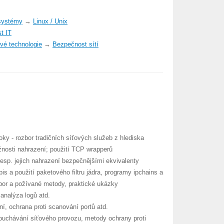
systémy
→
Linux / Unix
t IT
ové technologie
→
Bezpečnost sítí
ky - rozbor tradičních síťových služeb z hlediska
nosti nahrazení; použití TCP wrapperů
esp. jejich nahrazení bezpečnějšími ekvivalenty
s a použití paketového filtru jádra, programy ipchains a
zbor a požívané metody, praktické ukázky
analýza logů atd.
í, ochrana proti scanování portů atd.
slouchávání síťového provozu, metody ochrany proti