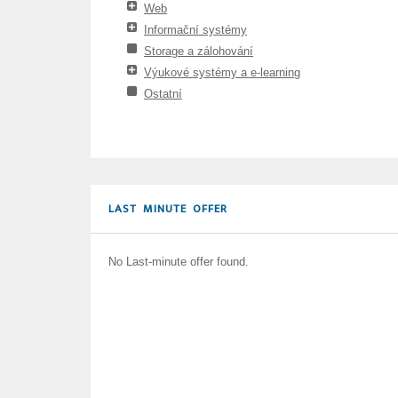
Web
Informační systémy
Storage a zálohování
Výukové systémy a e-learning
Ostatní
LAST MINUTE OFFER
No Last-minute offer found.