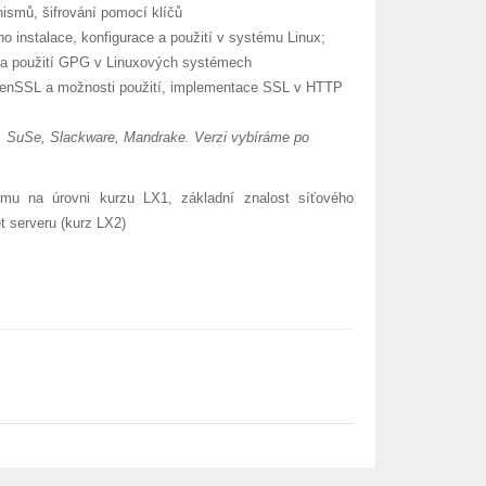
ismů, šifrování pomocí klíčů
nstalace, konfigurace a použití v systému Linux;
 a použití GPG v Linuxových systémech
OpenSSL a možnosti použití, implementace SSL v HTTP
t, SuSe, Slackware, Mandrake. Verzi vybíráme po
mu na úrovni kurzu LX1, základní znalost síťového
et serveru (kurz LX2)