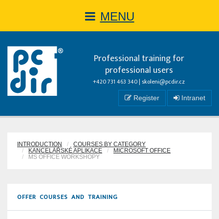
MENU
Professional training for
professional users
+420 731 463 340 |
skoleni@pcdir.cz
Register
Intranet
INTRODUCTION
COURSES BY CATEGORY
KANCELÁŘSKÉ APLIKACE
MICROSOFT OFFICE
MS OFFICE WORKSHOPY
OFFER COURSES AND TRAINING