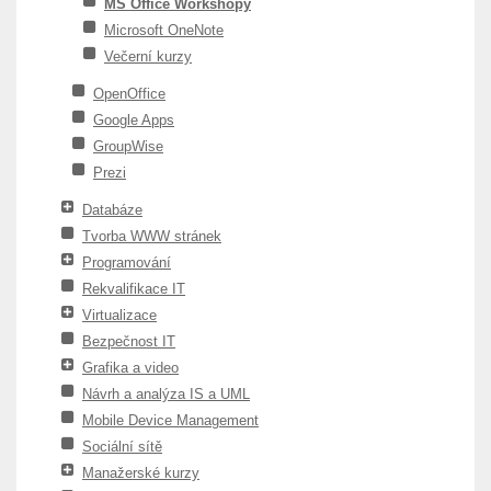
MS Office Workshopy
Microsoft OneNote
Večerní kurzy
OpenOffice
Google Apps
GroupWise
Prezi
Databáze
Tvorba WWW stránek
Programování
Rekvalifikace IT
Virtualizace
Bezpečnost IT
Grafika a video
Návrh a analýza IS a UML
Mobile Device Management
Sociální sítě
Manažerské kurzy