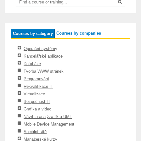
Courses by companies
Courses by category
Operační systémy
Kancelářské aplikace
Databáze
Tvorba WWW stránek
Programování
Rekvalifikace IT
Virtualizace
Bezpečnost IT
Grafika a video
Návrh a analýza IS a UML
Mobile Device Management
Sociální sítě
Manažerské kurzy