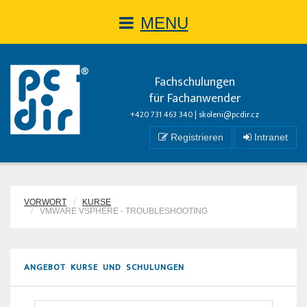
MENU
Fachschulungen
für Fachanwender
+420 731 463 340 |
skoleni@pcdir.cz
Registrieren
Intranet
VORWORT
KURSE
VMWARE VSPHERE - TROUBLESHOOTING
ANGEBOT KURSE UND SCHULUNGEN