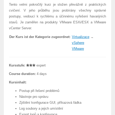
Tento velmi pokročilý kurz je složen převážně z praktických
cvičení. V jeho průběhu jsou probírány všechny správné
postupy, vedoucí k rychlému a účinnému vyřešení havarijních
stavů. Je zaměřen na produkty VMware ESXi/ESX a VMware
vCenter Server.
Der Kurs ist der Kategorie zugeordnet:
Virtualizace
→
vSphere
VMware
Kursstufe:
expert
Course duration:
4 days
Kursinhalt:
Postup při řešení problémů
Nástroje pro správu
Zjištění konfigurace GUI, příkazová řádka
Log soubory a jejich umístění
Export logů a konfigurace