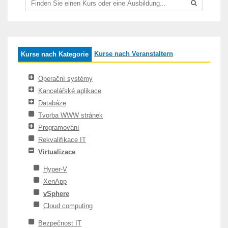
Kurse nach Veranstaltern
Kurse nach Kategorie
Operační systémy
Kancelářské aplikace
Databáze
Tvorba WWW stránek
Programování
Rekvalifikace IT
Virtualizace
Hyper-V
XenApp
vSphere
Cloud computing
Bezpečnost IT