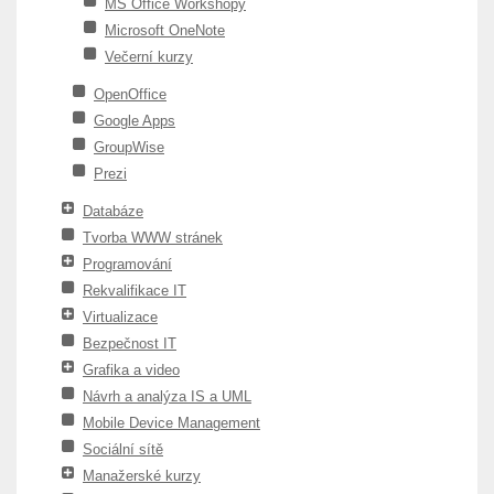
MS Office Workshopy
Microsoft OneNote
Večerní kurzy
OpenOffice
Google Apps
GroupWise
Prezi
Databáze
Tvorba WWW stránek
Programování
Rekvalifikace IT
Virtualizace
Bezpečnost IT
Grafika a video
Návrh a analýza IS a UML
Mobile Device Management
Sociální sítě
Manažerské kurzy