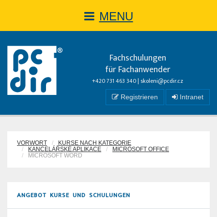
MENU
Fachschulungen
für Fachanwender
+420 731 463 340 |
skoleni@pcdir.cz
Registrieren
Intranet
VORWORT
KURSE NACH KATEGORIE
KANCELÁŘSKÉ APLIKACE
MICROSOFT OFFICE
MICROSOFT WORD
ANGEBOT KURSE UND SCHULUNGEN