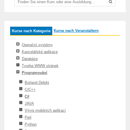
Kurse nach Veranstaltern
Kurse nach Kategorie
Operační systémy
Kancelářské aplikace
Databáze
Tvorba WWW stránek
Programování
Borland Delphi
C/C++
C#
JAVA
Vývoj mobilních aplikací
Perl
Python