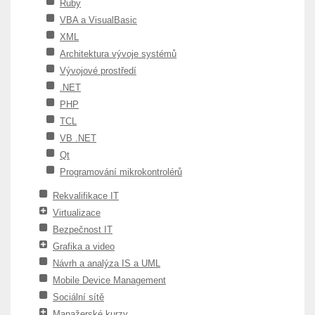
Ruby
VBA a VisualBasic
XML
Architektura vývoje systémů
Vývojové prostředí
.NET
PHP
TCL
VB .NET
Qt
Programování mikrokontrolérů
Rekvalifikace IT
Virtualizace
Bezpečnost IT
Grafika a video
Návrh a analýza IS a UML
Mobile Device Management
Sociální sítě
Manažerské kurzy