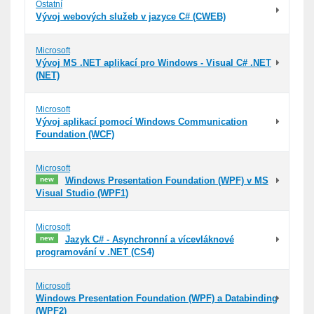
Ostatní
Vývoj webových služeb v jazyce C# (CWEB)
Microsoft
Vývoj MS .NET aplikací pro Windows - Visual C# .NET
(NET)
Microsoft
Vývoj aplikací pomocí Windows Communication
Foundation (WCF)
Microsoft
new
Windows Presentation Foundation (WPF) v MS
Visual Studio (WPF1)
Microsoft
new
Jazyk C# - Asynchronní a vícevláknové
programování v .NET (CS4)
Microsoft
Windows Presentation Foundation (WPF) a Databinding
(WPF2)