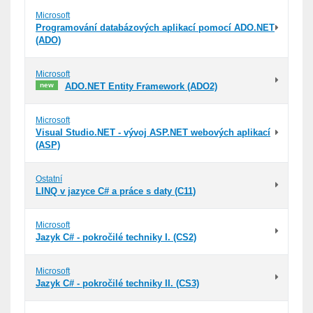
Microsoft
Programování databázových aplikací pomocí ADO.NET
(ADO)
Microsoft
new
ADO.NET Entity Framework (ADO2)
Microsoft
Visual Studio.NET - vývoj ASP.NET webových aplikací
(ASP)
Ostatní
LINQ v jazyce C# a práce s daty (C11)
Microsoft
Jazyk C# - pokročilé techniky I. (CS2)
Microsoft
Jazyk C# - pokročilé techniky II. (CS3)