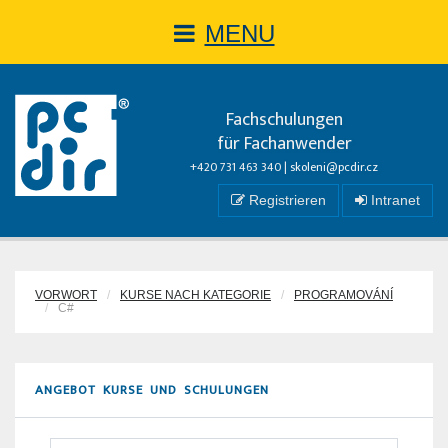
MENU
Fachschulungen
für Fachanwender
+420 731 463 340 |
skoleni@pcdir.cz
Registrieren
Intranet
VORWORT
KURSE NACH KATEGORIE
PROGRAMOVÁNÍ
C#
ANGEBOT KURSE UND SCHULUNGEN