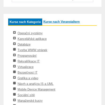
Kurse nach Veranstaltern
Kurse nach Kategorie
Operační systémy
Kancelářské aplikace
Databáze
Tvorba WWW stránek
Programování
Rekvalifikace IT
Virtualizace
Bezpečnost IT
Grafika a video
Návrh a analýza IS a UML
Mobile Device Management
Sociální sítě
Manažerské kurzy