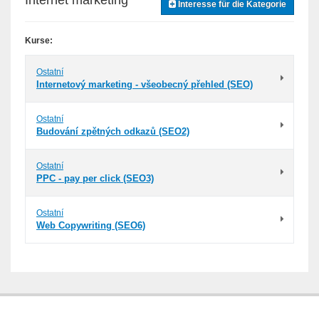
Internet marketing
Interesse für die Kategorie
Kurse:
Ostatní
Internetový marketing - všeobecný přehled (SEO)
Ostatní
Budování zpětných odkazů (SEO2)
Ostatní
PPC - pay per click (SEO3)
Ostatní
Web Copywriting (SEO6)