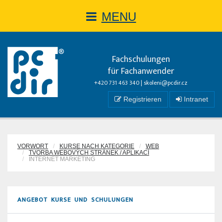
MENU
Fachschulungen
für Fachanwender
+420 731 463 340 |
skoleni@pcdir.cz
Registrieren
Intranet
VORWORT
KURSE NACH KATEGORIE
WEB
TVORBA WEBOVÝCH STRÁNEK / APLIKACÍ
INTERNET MARKETING
ANGEBOT KURSE UND SCHULUNGEN