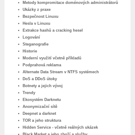
Metody kompromitace doménových administrátorů
Ukázky z praxe
Bezpečnost Linuxu
Hesla v Linuxu
Extrakce hashů a cracking hesel
Logování
Steganografie
Historie
Moderní využití včetně příkladů
Podprahová reklama
Alternate Data Stream v NTFS systémech
DoS a DDoS útoky
Botnety a jejich vývoj
Trendy
Ekosystém Darknetu
Anonymizační sítě
Deepnet a darknet
TOR a jeho struktura
Hidden Service - včetně reálných ukázek
Black Market a jeho zboží a služby