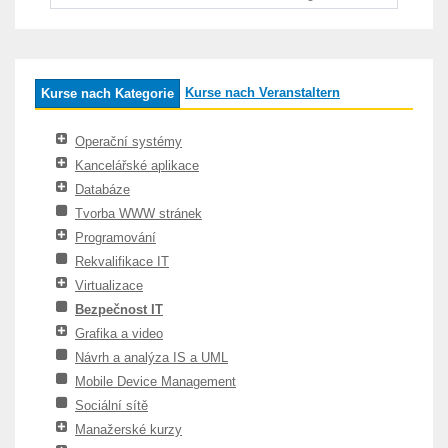
Kurse nach Veranstaltern
Kurse nach Kategorie
Operační systémy
Kancelářské aplikace
Databáze
Tvorba WWW stránek
Programování
Rekvalifikace IT
Virtualizace
Bezpečnost IT
Grafika a video
Návrh a analýza IS a UML
Mobile Device Management
Sociální sítě
Manažerské kurzy