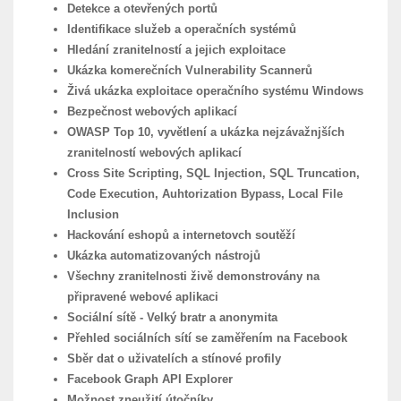
Detekce a otevřených portů
Identifikace služeb a operačních systémů
Hledání zranitelností a jejich exploitace
Ukázka komerečních Vulnerability Scannerů
Živá ukázka exploitace operačního systému Windows
Bezpečnost webových aplikací
OWASP Top 10, vyvětlení a ukázka nejzávažnjších
zranitelností webových aplikací
Cross Site Scripting, SQL Injection, SQL Truncation,
Code Execution, Auhtorization Bypass, Local File
Inclusion
Hackování eshopů a internetovch soutěží
Ukázka automatizovaných nástrojů
Všechny zranitelnosti živě demonstrovány na
připravené webové aplikaci
Sociální sítě - Velký bratr a anonymita
Přehled sociálních sítí se zaměřením na Facebook
Sběr dat o uživatelích a stínové profily
Facebook Graph API Explorer
Možnost zneužití útočníky