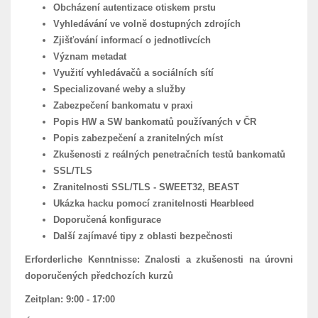
Obcházení autentizace otiskem prstu
Vyhledávání ve volně dostupných zdrojích
Zjišťování informací o jednotlivcích
Význam metadat
Využití vyhledávačů a sociálních sítí
Specializované weby a služby
Zabezpečení bankomatu v praxi
Popis HW a SW bankomatů používaných v ČR
Popis zabezpečení a zranitelných míst
Zkušenosti z reálných penetračních testů bankomatů
SSL/TLS
Zranitelnosti SSL/TLS - SWEET32, BEAST
Ukázka hacku pomocí zranitelnosti Hearbleed
Doporučená konfigurace
Další zajímavé tipy z oblasti bezpečnosti
Erforderliche Kenntnisse:
Znalosti a zkušenosti na úrovni
doporučených předchozích kurzů
Zeitplan:
9:00 - 17:00