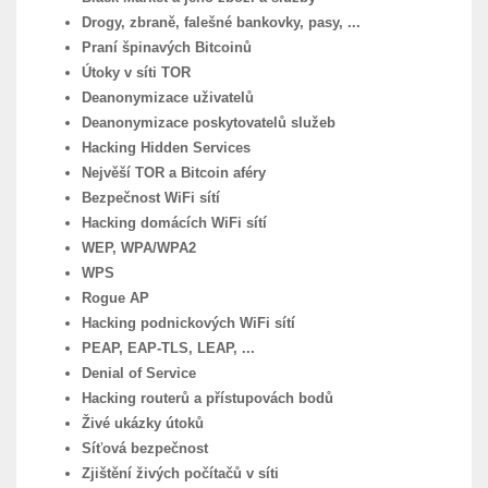
Drogy, zbraně, falešné bankovky, pasy, ...
Praní špinavých Bitcoinů
Útoky v síti TOR
Deanonymizace uživatelů
Deanonymizace poskytovatelů služeb
Hacking Hidden Services
Nejvěší TOR a Bitcoin aféry
Bezpečnost WiFi sítí
Hacking domácích WiFi sítí
WEP, WPA/WPA2
WPS
Rogue AP
Hacking podnickových WiFi sítí
PEAP, EAP-TLS, LEAP, ...
Denial of Service
Hacking routerů a přístupovách bodů
Živé ukázky útoků
Síťová bezpečnost
Zjištění živých počítačů v síti