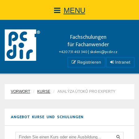
MENU
Fachschulungen
für Fachanwender
+420 731 463 340 |
skoleni@pcdir.cz
Registrieren
Intranet
VORWORT
KURSE
ANALÝZA ÚTOKŮ PRO EXPERTY
ANGEBOT KURSE UND SCHULUNGEN