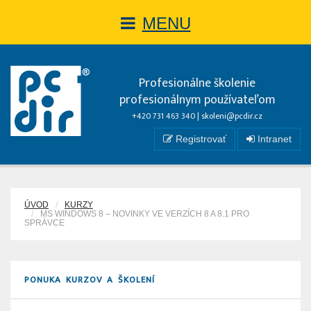
MENU
Profesionálne školenie
profesionálnym používateľom
+420 731 463 340 |
skoleni@pcdir.cz
Registrovať
Intranet
ÚVOD
KURZY
MS WINDOWS 8 – NOVINKY VE VERZÍCH 8 A 8.1 PRO
SPRÁVCE
PONUKA KURZOV A ŠKOLENÍ