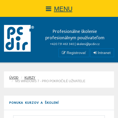
MENU
Profesionálne školenie
profesionálnym používateľom
+420 731 463 340 |
skoleni@pcdir.cz
Registrovať
Intranet
ÚVOD
KURZY
MS WINDOWS 7 - PRO POKROČILÉ UŽIVATELE
PONUKA KURZOV A ŠKOLENÍ