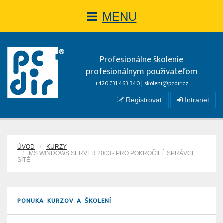
MENU
Profesionálne školenie
profesionálnym používateľom
+420 731 463 340 |
skoleni@pcdir.cz
Registrovať
Intranet
ÚVOD
KURZY
MS WINDOWS SERVER 2003 - PRO POKROČILÉ SPRÁVCE
SÍTĚ
PONUKA KURZOV A ŠKOLENÍ