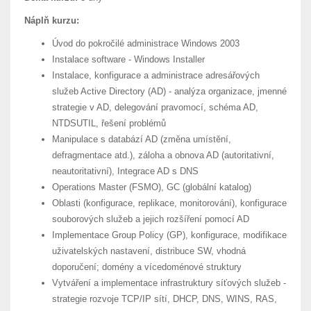
Náplň kurzu:
Úvod do pokročilé administrace Windows 2003
Instalace software - Windows Installer
Instalace, konfigurace a administrace adresářových
služeb Active Directory (AD) - analýza organizace, jmenné
strategie v AD, delegování pravomocí, schéma AD,
NTDSUTIL, řešení problémů
Manipulace s databází AD (změna umístění,
defragmentace atd.), záloha a obnova AD (autoritativní,
neautoritativní), Integrace AD s DNS
Operations Master (FSMO), GC (globální katalog)
Oblasti (konfigurace, replikace, monitorování), konfigurace
souborových služeb a jejich rozšíření pomocí AD
Implementace Group Policy (GP), konfigurace, modifikace
uživatelských nastavení, distribuce SW, vhodná
doporučení; domény a vícedoménové struktury
Vytváření a implementace infrastruktury síťových služeb -
strategie rozvoje TCP/IP sítí, DHCP, DNS, WINS, RAS,