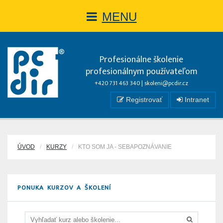
MENU
Profesionálne školenie
profesionálnym používateľom
+420 731 463 340 |
skoleni@pcdir.cz
Registrovať
Intranet
ÚVOD
KURZY
KTO SOM JA - SEBAPOZNÁVANIE
PONUKA KURZOV A ŠKOLENÍ