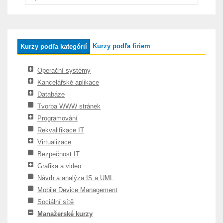
Kurzy podľa firiem
Kurzy podľa kategórií
Operační systémy
Kancelářské aplikace
Databáze
Tvorba WWW stránek
Programování
Rekvalifikace IT
Virtualizace
Bezpečnost IT
Grafika a video
Návrh a analýza IS a UML
Mobile Device Management
Sociální sítě
Manažerské kurzy