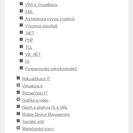
VBA a VisualBasic
XML
Architektura vývoje systémů
Vývojové prostředí
.NET
PHP
TCL
VB .NET
Qt
Programování mikrokontrolérů
Rekvalifikace IT
Virtualizace
Bezpečnost IT
Grafika a video
Návrh a analýza IS a UML
Mobile Device Management
Sociální sítě
Manažerské kurzy