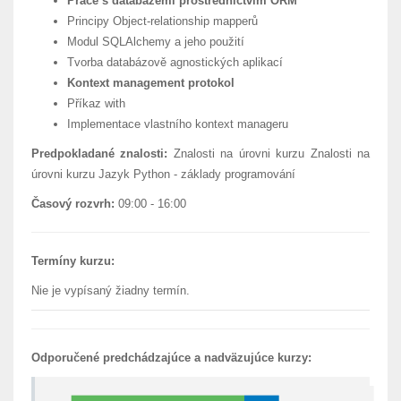
Práce s databázemi prostřednictvím ORM
Principy Object-relationship mapperů
Modul SQLAlchemy a jeho použití
Tvorba databázově agnostických aplikací
Kontext management protokol
Příkaz with
Implementace vlastního kontext manageru
Predpokladané znalosti:
Znalosti na úrovni kurzu Znalosti na
úrovni kurzu Jazyk Python - základy programování
Časový rozvrh:
09:00 - 16:00
Termíny kurzu:
Nie je vypísaný žiadny termín.
Odporučené predchádzajúce a nadväzujúce kurzy: