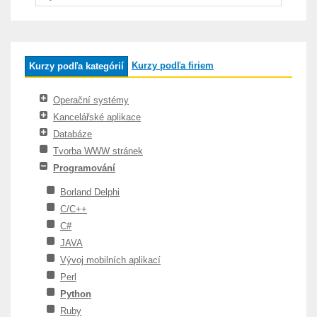
Kurzy podľa firiem
Kurzy podľa kategórií
Operační systémy
Kancelářské aplikace
Databáze
Tvorba WWW stránek
Programování
Borland Delphi
C/C++
C#
JAVA
Vývoj mobilních aplikací
Perl
Python
Ruby