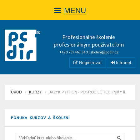
MENU
Profesionálne školenie
profesionálnym používateľom
+420 731 463 340 |
skoleni@pcdir.cz
Registrovať
Intranet
ÚVOD
KURZY
JAZYK PYTHON - POKROČILÉ TECHNIKY II.
PONUKA KURZOV A ŠKOLENÍ