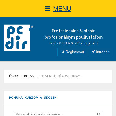
MENU
Profesionálne školenie
profesionálnym používateľom
+420 731 463 340 |
skoleni@pcdir.cz
Registrovať
Intranet
ÚVOD
KURZY
NEVERBÁLNÍ KOMUNIKACE
PONUKA KURZOV A ŠKOLENÍ