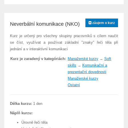
záujem o kurz
Neverbální komunikace (NKO)
Kurz je určený pro všechny skupiny pracovníků s cílem naučit
se číst, využívat a používat základní "znaky" řeči těla při
jednání a v interaktivní komunikaci
Kurz je zaradený v kategóriách:
Manažerské kurzy
→
Soft
skills
→
Komunikační a
prezentační dovednosti
Manažerské kurzy
Ostatní
Délka kurzu:
1 den
Náplň kurzu:
Úrovně řeči těla