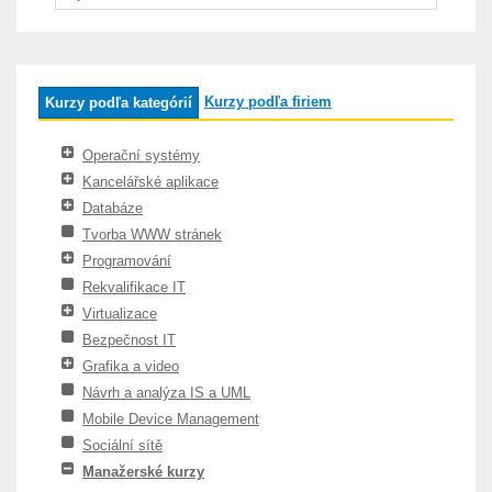
Kurzy podľa firiem
Kurzy podľa kategórií
Operační systémy
Kancelářské aplikace
Databáze
Tvorba WWW stránek
Programování
Rekvalifikace IT
Virtualizace
Bezpečnost IT
Grafika a video
Návrh a analýza IS a UML
Mobile Device Management
Sociální sítě
Manažerské kurzy