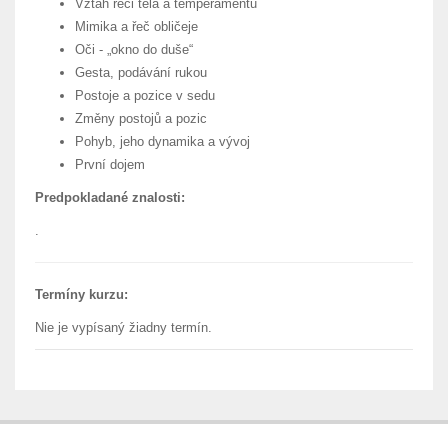
Vztah řeči těla a temperamentu
Mimika a řeč obličeje
Oči - „okno do duše“
Gesta, podávání rukou
Postoje a pozice v sedu
Změny postojů a pozic
Pohyb, jeho dynamika a vývoj
První dojem
Predpokladané znalosti:
.
Termíny kurzu:
Nie je vypísaný žiadny termín.